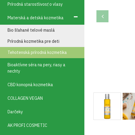
Prírodná starostlivosť o vlasy
Materská a detská kozmetika
Bio šľahané telové maslá
Prírodná kozmetika pre deti
Tehotenská prírodná kozmetika
Bioaktívne séra na pery, riasy a
nechty
CBD konopná kozmetika
COLLAGEN VEGAN
Darčeky
AK PROFI COSMETIC