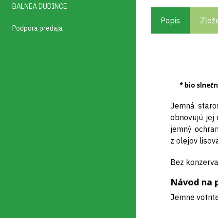
BALNEA DUDINCE
Popis
Zlož
Podpora predaja
* bio slneč
Jemná staros
obnovujú jej
jemný ochran
z olejov liso
Bez konzerva
Návod na p
Jemne votrite