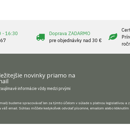
Cert
0 - 16:30
Doprava ZADARMO
Prí
967
pre objednávky nad 30 €
roč
ežitejšie novinky priamo na
ail
zaujímavé informácie vždy medzi prvými
mail) budeme spracovávať len za týmto účelom v súlade s platnou legislatívou a 
 váš email. Súhlas môžete kedykoľvek odvolať písomne, emailom alebo kliknutím 