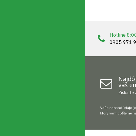
Hotline 8:0
0905 971 
Najdôl
váš em
Získajte 
Vaše osobné údaje (e
ktorý vám pošleme na