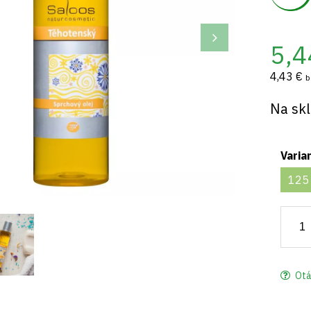
5,4
4,43 €
b
Na sk
Varia
125
Otá