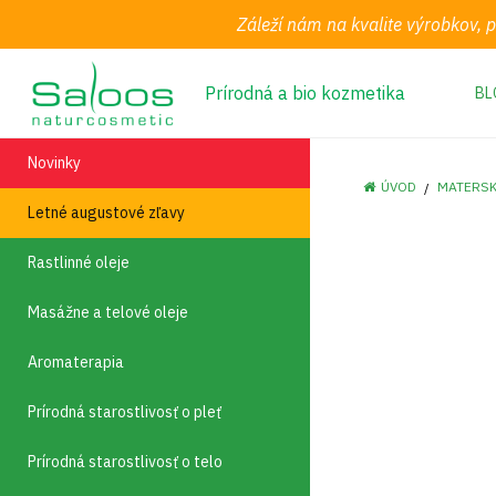
Záleží nám na kvalite výrobkov, 
Prírodná a bio kozmetika
BL
Novinky
ÚVOD
MATERSK
Letné augustové zľavy
Rastlinné oleje
Masážne a telové oleje
Aromaterapia
Prírodná starostlivosť o pleť
Prírodná starostlivosť o telo