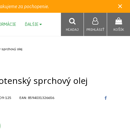
×
 Ďakujeme za pochopenie.
ORMÁCIE
ĎALŠIE
HĽADAJ
PRIHLÁSIŤ
KOŠÍK
 sprchový olej
otenský sprchový olej
D9-125
EAN:
8594031326656