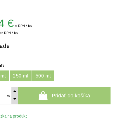
4
€
s DPH / ks
ez DPH / ks
lade
nt:
 ml
250 ml
500 ml
Pridať do košíka
ks
zka na produkt