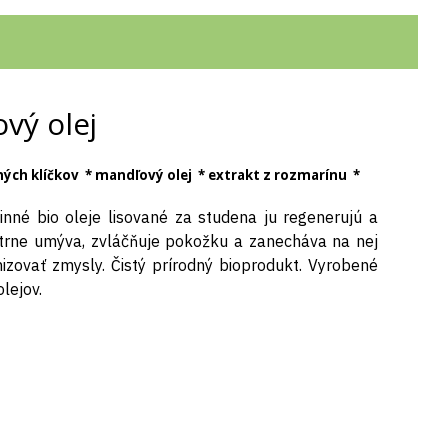
vý olej
ičných klíčkov * mandľový olej * extrakt z rozmarínu *
inné bio oleje lisované za studena ju regenerujú a
šetrne umýva, zvláčňuje pokožku a zanecháva na nej
izovať zmysly. Čistý prírodný bioprodukt. Vyrobené
lejov.