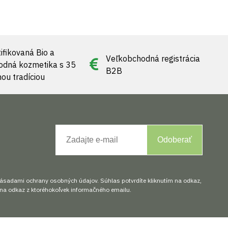
ifikovaná Bio a
Veľkobchodná registrácia
rodná kozmetika s 35
B2B
nou tradíciou
Odoberať
zásadami ochrany osobných údajov. Súhlas potvrdíte kliknutím na odkaz,
na odkaz z ktoréhokoľvek informačného emailu.