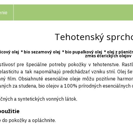
enie
Tehotenský sprcho
nicový olej * bio sezamový olej * bio pupalkový olej * olej z pšen
zmes éterických olejov
tlivosť pre špeciálne potreby pokožky v tehotenstve. Rastl
 elasticitu a tak napomáhajú predchádzať vzniku strií. Olej 
ný film. Obsiahnuté esenciálne oleje môžu pozitívne harmon
vaných za studena, bio olejov a 100% prírodných esenciálnych o
čných a syntetických vonných látok.
oužitie
 do pokožky a opláchnite.