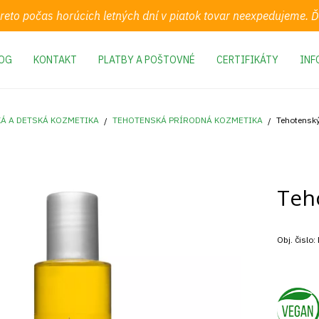
preto počas horúcich letných dní v piatok tovar neexpedujeme.
OG
KONTAKT
PLATBY A POŠTOVNÉ
CERTIFIKÁTY
INF
Á A DETSKÁ KOZMETIKA
TEHOTENSKÁ PRÍRODNÁ KOZMETIKA
Tehotenský
Teh
Obj. čislo: