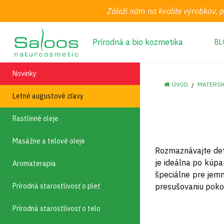
Záleží nám na kvalite výrobkov, 
Prírodná a bio kozmetika
BL
Novinky
ÚVOD
MATERSK
Letné augustové zľavy
Rastlinné oleje
Masážne a telové oleje
Rozmaznávajte de
je ideálna po kúp
Aromaterapia
špeciálne pre jemn
Prírodná starostlivosť o pleť
presušovaniu pokož
Prírodná starostlivosť o telo