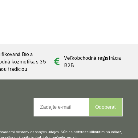
ifikovaná Bio a
Veľkobchodná registrácia
rodná kozmetika s 35
B2B
nou tradíciou
Odoberať
zásadami ochrany osobných údajov. Súhlas potvrdíte kliknutím na odkaz,
na odkaz z ktoréhokoľvek informačného emailu.