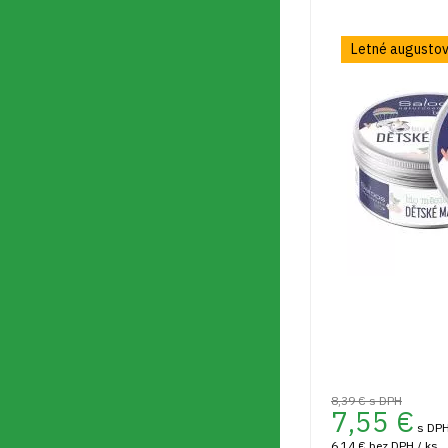
Letné augustov
8,39 €
s DPH
7,55
€
s DPH
6,14 €
bez DPH / ks