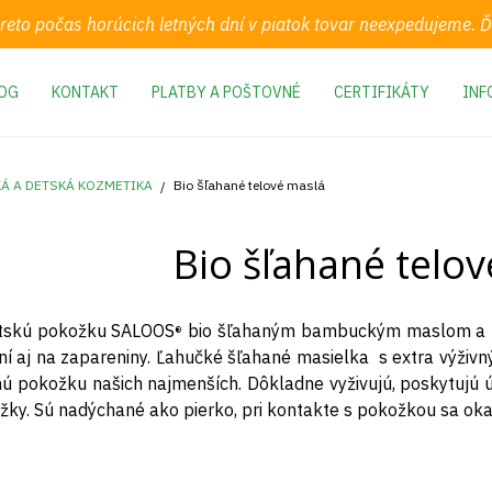
preto počas horúcich letných dní v piatok tovar neexpedujeme.
OG
KONTAKT
PLATBY A POŠTOVNÉ
CERTIFIKÁTY
INF
Á A DETSKÁ KOZMETIKA
Bio šľahané telové maslá
Bio šľahané telo
tskú pokožku SALOOS
bio šľahaným bambuckým maslom a kúz
®
aní aj na zapareniny. Ľahučké šľahané masielka s extra výž
ú pokožku našich najmenších. Dôkladne vyživujú, poskytujú 
ky. Sú nadýchané ako pierko, pri kontakte s pokožkou sa ok