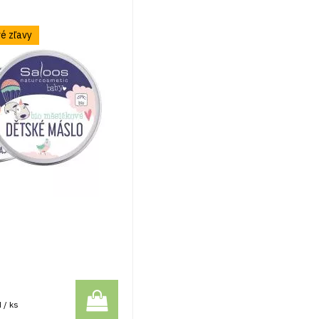
é zľavy
 / ks