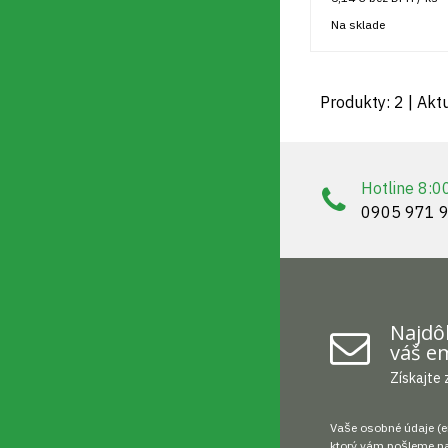
Na sklade
Produkty:
2
| Akt
Hotline 8:0
0905 971 
Najdôl
váš em
Získajte 
Vaše osobné údaje (e
ktorý vám pošleme na