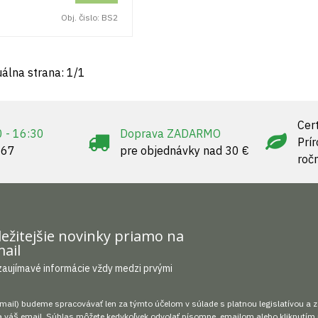
Obj. čislo:
BS2
uálna strana:
1
/
1
Cert
0 - 16:30
Doprava ZADARMO
Prí
967
pre objednávky nad 30 €
roč
ežitejšie novinky priamo na
ail
zaujímavé informácie vždy medzi prvými
mail) budeme spracovávať len za týmto účelom v súlade s platnou legislatívou a 
 váš email. Súhlas môžete kedykoľvek odvolať písomne, emailom alebo kliknutím 