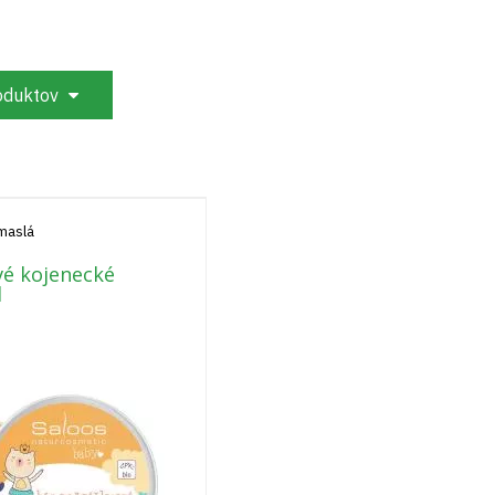
roduktov
 maslá
vé kojenecké
l