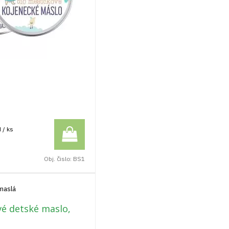
 / ks
Obj. čislo:
BS1
 maslá
vé detské maslo,