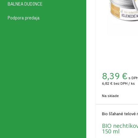
BALNEA DUDINCE
Podpora predaja
8,39
€
s DPH
6,82 €
bez DPH / ks
Na sklade
Bio šľahané telové
BIO nechtíko
150 ml