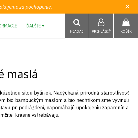
×
 Ďakujeme za pochopenie.
ORMÁCIE
ĎALŠIE
HĽADAJ
PRIHLÁSIŤ
KOŠÍK
vé maslá
elnou silou byliniek. Nadýchaná prírodná starostlivosť
ivným bio bambuckým maslom a bio nechtíkom sme vyvinuli
úľavu pri podráždení, napomáhajú upokojeniu zaparenín a
amžite krásne vstrebávajú.