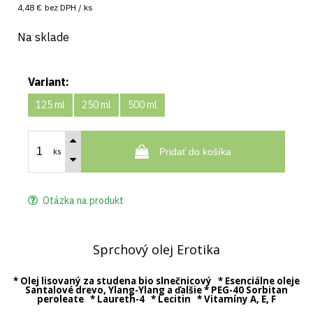
4,48 €
bez DPH / ks
Na sklade
Variant:
125 ml
250 ml
500 ml
Pridať do košíka
ks
Otázka na produkt
Sprchový olej Erotika
* Olej lisovaný za studena bio slnečnicový * Esenciálne oleje
Santalové drevo, Ylang-Ylang a ďalšie * PEG-40 Sorbitan
peroleate * Laureth-4 * Lecitin * Vitamíny A, E, F