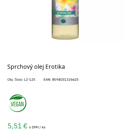
Sprchový olej Erotika
Obj. čislo:
L2-125
EAN:
8594031326625
5,51
€
s DPH / ks