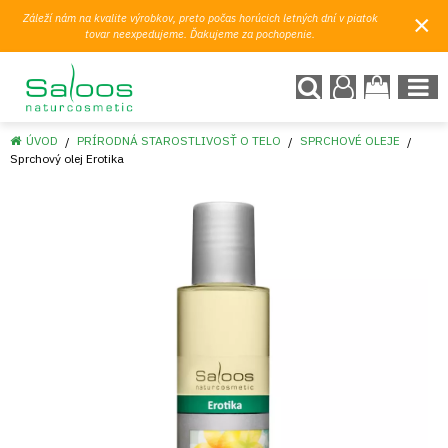
×
Záleží nám na kvalite výrobkov, preto počas horúcich letných dní v piatok
tovar neexpedujeme. Ďakujeme za pochopenie.
ÚVOD
PRÍRODNÁ STAROSTLIVOSŤ O TELO
SPRCHOVÉ OLEJE
Sprchový olej Erotika