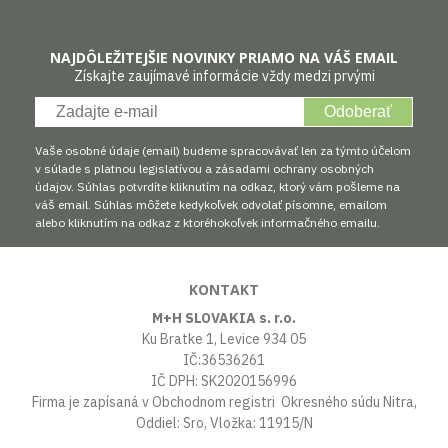
NAJDÔLEŽITEJŠIE NOVINKY PRIAMO NA VÁŠ EMAIL
Získajte zaujímavé informácie vždy medzi prvými
Odoberať
Vaše osobné údaje (email) budeme spracovávať len za týmto účelom
v súlade s platnou legislatívou a zásadami ochrany osobných
údajov. Súhlas potvrdíte kliknutím na odkaz, ktorý vám pošleme na
váš email. Súhlas môžete kedykoľvek odvolať písomne, emailom
alebo kliknutím na odkaz z ktoréhokoľvek informačného emailu.
KONTAKT
M+H SLOVAKIA s. r.o.
Ku Bratke 1, Levice 934 05
IČ:36536261
IČ DPH: SK2020156996
Firma je zapísaná v Obchodnom registri Okresného súdu Nitra,
Oddiel: Sro, Vložka: 11915/N