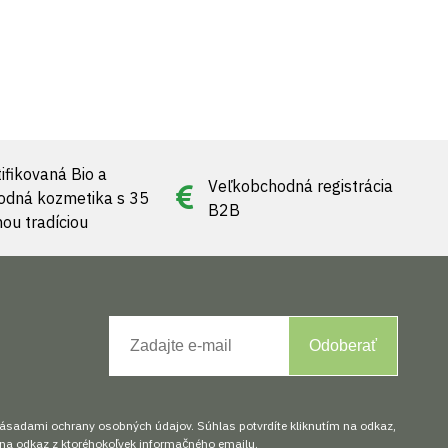
ifikovaná Bio a
Veľkobchodná registrácia
rodná kozmetika s 35
B2B
nou tradíciou
Odoberať
zásadami ochrany osobných údajov. Súhlas potvrdíte kliknutím na odkaz,
na odkaz z ktoréhokoľvek informačného emailu.