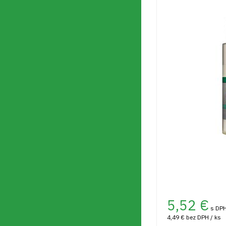
5,52
€
s DPH
4,49 €
bez DPH / ks