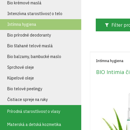
Bio krémové maslá
Intenzívna starostlivosť o telo
Intímna hygiena
Filter p
Bio prírodné deodoranty
Bio šľahané telové maslá
Bio balzamy, bambucké maslo
Intímna hygiena
Sprchové oleje
BIO Intimia č
Kúpeľové oleje
Bio telové peelingy
Čistiace spreje na ruky
Prírodná starostlivosť o vlasy
Materská a detská kozmetika