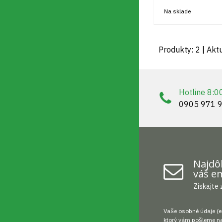
Na sklade
Produkty:
2
| Akt
Hotline 8:0
0905 971 
Najdôl
váš em
Získajte 
Vaše osobné údaje (e
ktorý vám pošleme na