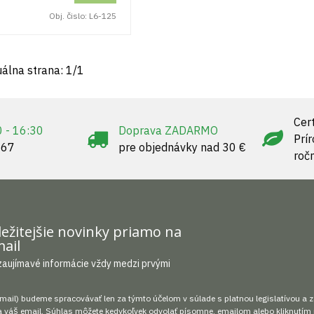
Obj. čislo:
L6-125
uálna strana:
1
/
1
Cert
0 - 16:30
Doprava ZADARMO
Prí
967
pre objednávky nad 30 €
roč
ežitejšie novinky priamo na
ail
zaujímavé informácie vždy medzi prvými
mail) budeme spracovávať len za týmto účelom v súlade s platnou legislatívou a 
 váš email. Súhlas môžete kedykoľvek odvolať písomne, emailom alebo kliknutím 