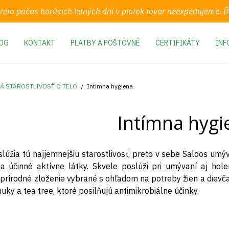
preto počas horúcich letných dní v piatok tovar neexpedujeme.
OG
KONTAKT
PLATBY A POŠTOVNÉ
CERTIFIKÁTY
INF
Á STAROSTLIVOSŤ O TELO
Intímna hygiena
Intímna hygi
zaslúžia tú najjemnejšiu starostlivosť, preto v sebe Saloos u
a účinné aktívne látky. Skvele poslúži pri umývaní aj hole
rírodné zloženie vybrané s ohľadom na potreby žien a dievča
uky a tea tree, ktoré posilňujú antimikrobiálne účinky.