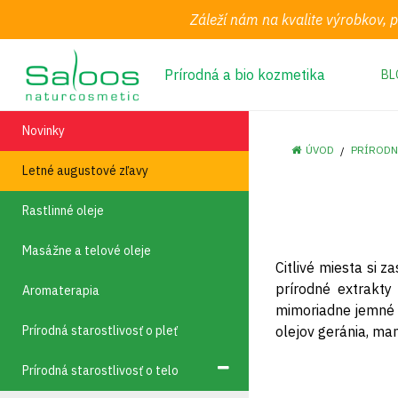
Záleží nám na kvalite výrobkov, 
Prírodná a bio kozmetika
BL
Novinky
ÚVOD
PRÍRODN
Letné augustové zľavy
Rastlinné oleje
Masážne a telové oleje
Citlivé miesta si 
prírodné extrakty 
Aromaterapia
mimoriadne jemné p
Prírodná starostlivosť o pleť
olejov geránia, man
Prírodná starostlivosť o telo