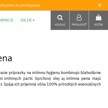
×
 Ďakujeme za pochopenie.
ORMÁCIE
ĎALŠIE
HĽADAJ
PRIHLÁSIŤ
KOŠÍK
ena
mývacie prípravky na intímnu hygienu kombinujú blahodárne
ní intímnych partií. Sprchový olej aj intímna pena majú
t. Spája ich príjemná vôňa 100% prírodných esenciálnych