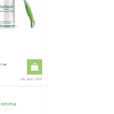
 / ks
Obj. čislo:
CP02
 Intimia