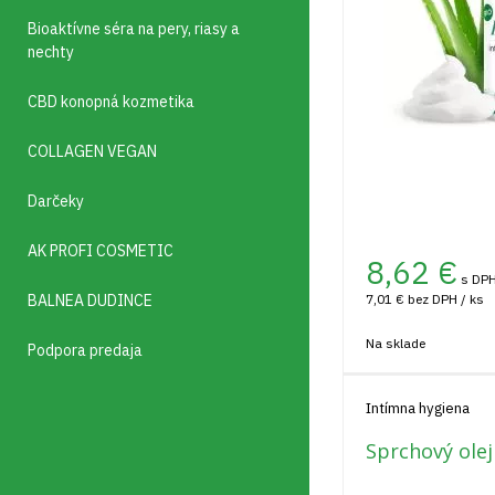
Bioaktívne séra na pery, riasy a
nechty
CBD konopná kozmetika
COLLAGEN VEGAN
Darčeky
AK PROFI COSMETIC
8,62
€
s DPH
BALNEA DUDINCE
7,01 €
bez DPH / ks
Na sklade
Podpora predaja
Intímna hygiena
Sprchový olej