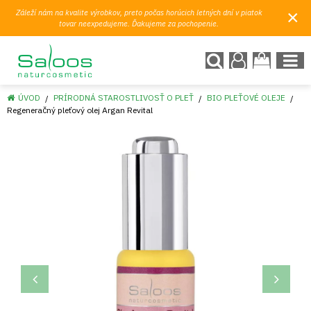
×
Záleží nám na kvalite výrobkov, preto počas horúcich letných dní v piatok
tovar neexpedujeme. Ďakujeme za pochopenie.
ÚVOD
PRÍRODNÁ STAROSTLIVOSŤ O PLEŤ
BIO PLEŤOVÉ OLEJE
Regeneračný pleťový olej Argan Revital