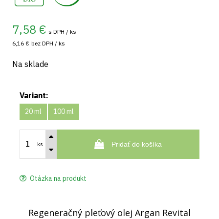
7,58
€
s DPH / ks
6,16 €
bez DPH / ks
Na sklade
Variant:
20 ml
100 ml
Pridať do košíka
ks
Otázka na produkt
Regeneračný pleťový olej Argan Revital