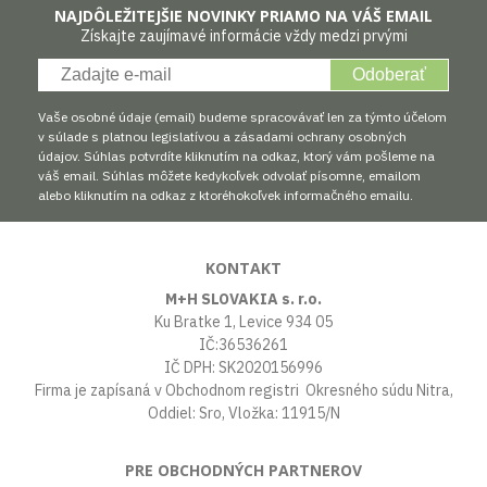
NAJDÔLEŽITEJŠIE NOVINKY PRIAMO NA VÁŠ EMAIL
Získajte zaujímavé informácie vždy medzi prvými
Odoberať
Vaše osobné údaje (email) budeme spracovávať len za týmto účelom
v súlade s platnou legislatívou a zásadami ochrany osobných
údajov. Súhlas potvrdíte kliknutím na odkaz, ktorý vám pošleme na
váš email. Súhlas môžete kedykoľvek odvolať písomne, emailom
alebo kliknutím na odkaz z ktoréhokoľvek informačného emailu.
KONTAKT
M+H SLOVAKIA s. r.o.
Ku Bratke 1, Levice 934 05
IČ:36536261
IČ DPH: SK2020156996
Firma je zapísaná v Obchodnom registri Okresného súdu Nitra,
Oddiel: Sro, Vložka: 11915/N
PRE OBCHODNÝCH PARTNEROV