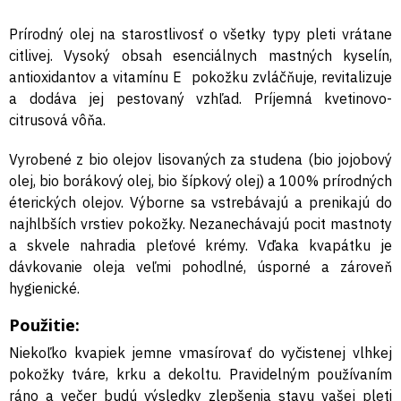
Prírodný olej na starostlivosť o všetky typy pleti vrátane
citlivej. Vysoký obsah esenciálnych mastných kyselín,
antioxidantov a vitamínu E pokožku zvláčňuje, revitalizuje
a dodáva jej pestovaný vzhľad. Príjemná kvetinovo-
citrusová vôňa.
Vyrobené z bio olejov lisovaných za studena (bio jojobový
olej, bio borákový olej, bio šípkový olej) a 100% prírodných
éterických olejov. Výborne sa vstrebávajú a prenikajú do
najhlbších vrstiev pokožky. Nezanechávajú pocit mastnoty
a skvele nahradia pleťové krémy. Vďaka kvapátku je
dávkovanie oleja veľmi pohodlné, úsporné a zároveň
hygienické.
Použitie:
Niekoľko kvapiek jemne vmasírovať do vyčistenej vlhkej
pokožky tváre, krku a dekoltu. Pravidelným používaním
ráno a večer budú výsledky zlepšenia stavu vašej pleti