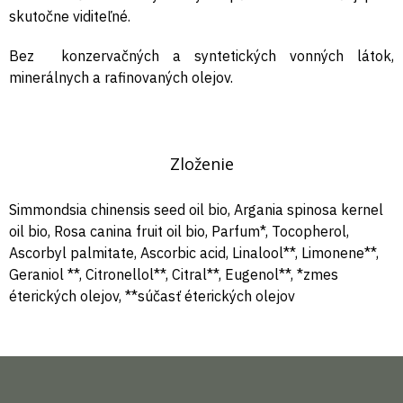
skutočne viditeľné.
Bez konzervačných a syntetických vonných látok,
minerálnych a rafinovaných olejov.
Zloženie
Simmondsia chinensis seed oil bio, Argania spinosa kernel
oil bio, Rosa canina fruit oil bio, Parfum*, Tocopherol,
Ascorbyl palmitate, Ascorbic acid, Linalool**, Limonene**,
Geraniol **, Citronellol**, Citral**, Eugenol**, *zmes
éterických olejov, **súčasť éterických olejov