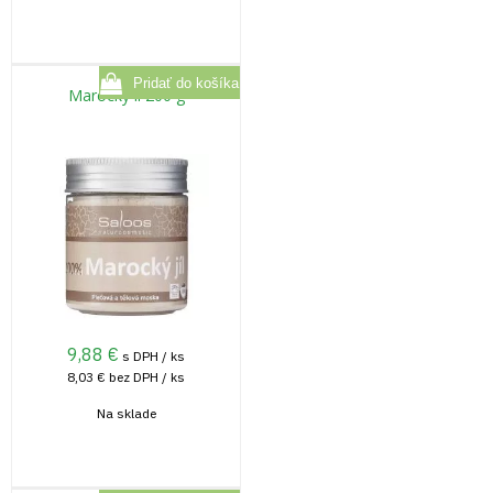
Marocký íl 200 g
9,88
€
s DPH / ks
8,03 €
bez DPH / ks
Na sklade