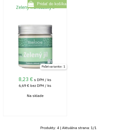
Zelený francúzsky íl
Počet variantov: 1
8,23
€
s DPH / ks
6,69 €
bez DPH / ks
Na sklade
Produkty:
4
| Aktuálna strana:
1
/
1