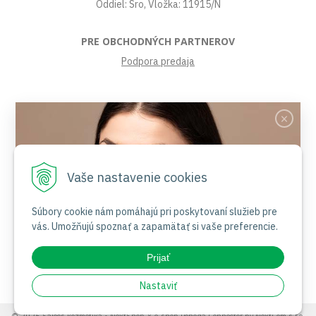
Oddiel: Sro, Vložka: 11915/N
PRE OBCHODNÝCH PARTNEROV
Podpora predaja
VŠETKO O NÁKUPE
Obchodné podmienky
Platby a poštovné
Reklamačný poriadok
Vaše nastavenie cookies
Ochrana osobných údajov
Súbory cookies
Certifikáty
Súbory cookie nám pomáhajú pri poskytovaní služieb pre
vás. Umožňujú spoznať a zapamätať si vaše preferencie.
Jemnosť nesie jas
NAŠE SOCIÁLNE SIETE
Prijať
Nakupovať
Nastaviť