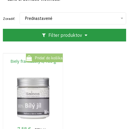
Prednastavené
Zoradiť:
Filter produktov
Biely francúzsky íl, 100 g