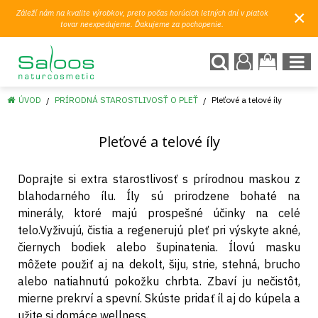
×
Záleží nám na kvalite výrobkov, preto počas horúcich letných dní v piatok
tovar neexpedujeme. Ďakujeme za pochopenie.
ÚVOD
PRÍRODNÁ STAROSTLIVOSŤ O PLEŤ
Pleťové a telové íly
Pleťové a telové íly
Doprajte si extra starostlivosť s prírodnou maskou z
blahodarného ílu. Íly sú prirodzene bohaté na
minerály, ktoré majú prospešné účinky na celé
telo.Vyživujú, čistia a regenerujú pleť pri výskyte akné,
čiernych bodiek alebo šupinatenia. Ílovú masku
môžete použiť aj na dekolt, šiju, strie, stehná, brucho
alebo natiahnutú pokožku chrbta. Zbaví ju nečistôt,
mierne prekrví a spevní. Skúste pridať íl aj do kúpela a
užite si domáce wellness.