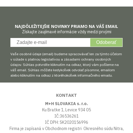
NAJDÔLEŽITEJŠIE NOVINKY PRIAMO NA VÁŠ EMAIL
Získajte zaujímavé informácie vždy medzi prvými
Odoberať
Vaše osobné údaje (email) budeme spracovávať len za týmto účelom
v súlade s platnou legislatívou a zásadami ochrany osobných
údajov. Súhlas potvrdíte kliknutím na odkaz, ktorý vám pošleme na
váš email. Súhlas môžete kedykoľvek odvolať písomne, emailom
alebo kliknutím na odkaz z ktoréhokoľvek informačného emailu.
KONTAKT
M+H SLOVAKIA s. r.o.
Ku Bratke 1, Levice 934 05
IČ:36536261
IČ DPH: SK2020156996
Firma je zapísaná v Obchodnom registri Okresného súdu Nitra,