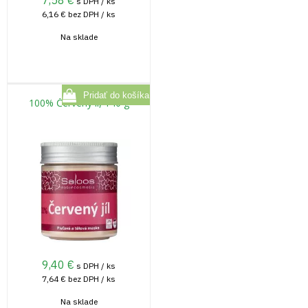
7,58
€
s DPH / ks
6,16 €
bez DPH / ks
Na sklade
100% Červený íl, 140 g
9,40
€
s DPH / ks
7,64 €
bez DPH / ks
Na sklade