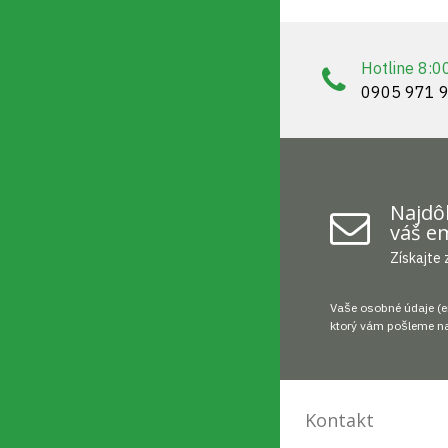
Hotline 8:0
0905 971 
Najdôl
váš em
Získajte 
Vaše osobné údaje (e
ktorý vám pošleme na
Kontakt