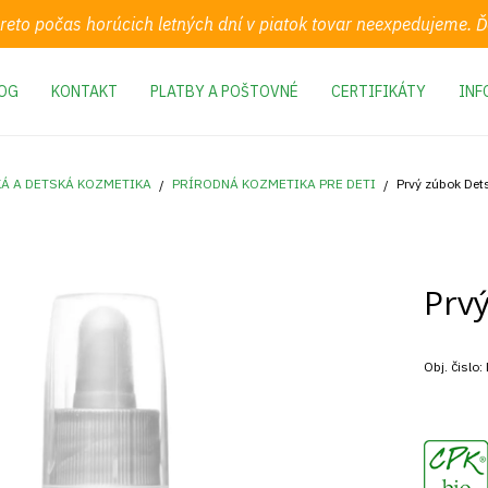
preto počas horúcich letných dní v piatok tovar neexpedujeme.
OG
KONTAKT
PLATBY A POŠTOVNÉ
CERTIFIKÁTY
INF
Á A DETSKÁ KOZMETIKA
PRÍRODNÁ KOZMETIKA PRE DETI
Prvý zúbok Dets
Prvý
Obj. čislo: