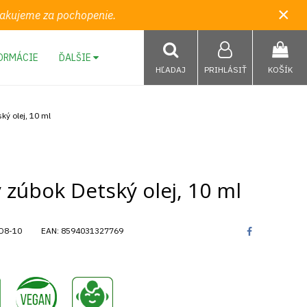
×
 Ďakujeme za pochopenie.
ORMÁCIE
ĎALŠIE
HĽADAJ
PRIHLÁSIŤ
KOŠÍK
ký olej, 10 ml
 zúbok Detský olej, 10 ml
D8-10
EAN:
8594031327769
,
,