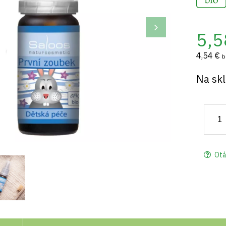
5,5
4,54 €
b
Na sk
Otá