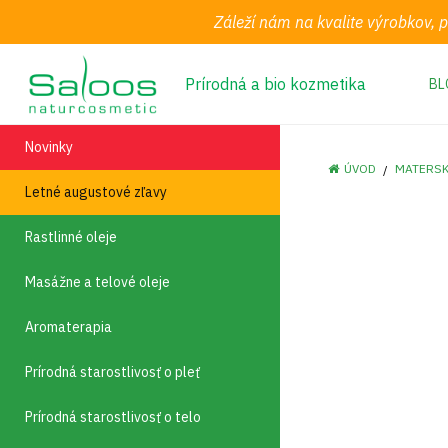
Záleží nám na kvalite výrobkov, 
Prírodná a bio kozmetika
BL
Novinky
ÚVOD
MATERSK
Letné augustové zľavy
Rastlinné oleje
Masážne a telové oleje
Aromaterapia
Prírodná starostlivosť o pleť
Prírodná starostlivosť o telo