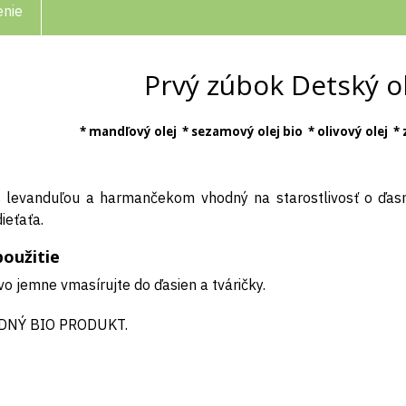
enie
Prvý zúbok Detský ol
* mandľový olej * sezamový olej bio * olivový olej *
s levanduľou a harmančekom vhodný na starostlivosť o ďasn
ieťaťa.
oužitie
 jemne vmasírujte do ďasien a tváričky.
DNÝ BIO PRODUKT.