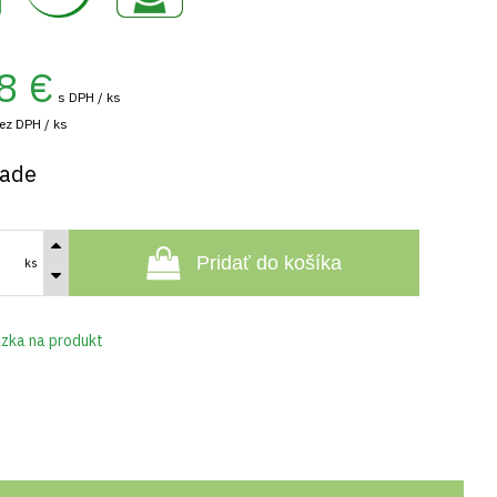
8
€
s DPH / ks
ez DPH / ks
lade
Pridať do košíka
ks
zka na produkt