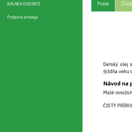
Popis
Zlož
BALNEA DUDINCE
Podpora predaja
Detský olej 
týždňa veku d
Návod na p
Malé množstvo
ČISTÝ PRÍRO