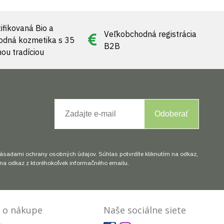
ifikovaná Bio a
Veľkobchodná registrácia
rodná kozmetika s 35
B2B
nou tradíciou
Odoberať
zásadami ochrany osobných údajov. Súhlas potvrdíte kliknutím na odkaz,
na odkaz z ktoréhokoľvek informačného emailu.
 o nákupe
Naše sociálne siete