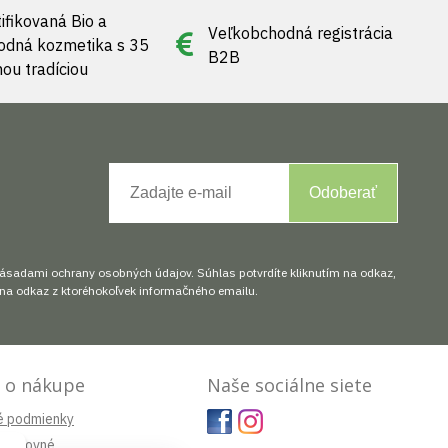
ifikovaná Bio a
Veľkobchodná registrácia
rodná kozmetika s 35
B2B
nou tradíciou
Odoberať
zásadami ochrany osobných údajov. Súhlas potvrdíte kliknutím na odkaz,
na odkaz z ktoréhokoľvek informačného emailu.
 o nákupe
Naše sociálne siete
é podmienky
 poštovné