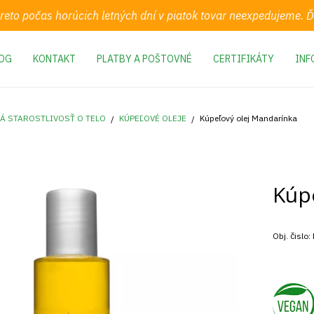
preto počas horúcich letných dní v piatok tovar neexpedujeme.
OG
KONTAKT
PLATBY A POŠTOVNÉ
CERTIFIKÁTY
INF
Á STAROSTLIVOSŤ O TELO
KÚPEĽOVÉ OLEJE
Kúpeľový olej Mandarínka
Kúp
Obj. čislo: