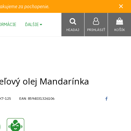
×
 Ďakujeme za pochopenie.
ORMÁCIE
ĎALŠIE
HĽADAJ
PRIHLÁSIŤ
KOŠÍK
eľový olej Mandarínka
K7-125
EAN:
8594031326106
,