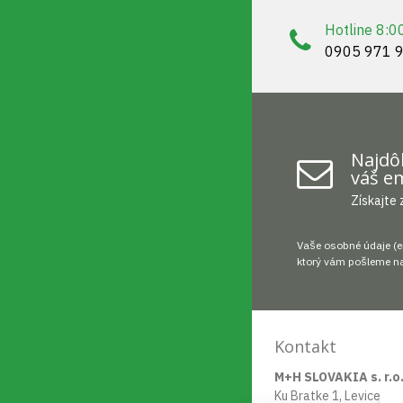
Hotline 8:0
0905 971 
Najdôl
váš em
Získajte 
Vaše osobné údaje (e
ktorý vám pošleme na
Kontakt
M+H SLOVAKIA s. r.o
Ku Bratke 1, Levice 93