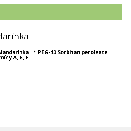
darínka
ej Mandarínka * PEG-40 Sorbitan peroleate
íny A, E, F