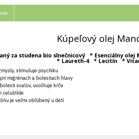
enie
Kúpeľový olej Man
ovaný za studena bio slnečnicový * Esenciálny ol
* Laureth-4 * Lecitín * Vitam
zmysly, stimuluje psychiku
pri migrénach a bolestiach hlavy
bolesti svalov, uvoľňuje kŕče
 celulitíde
vôňu je veľmi obľúbený u detí