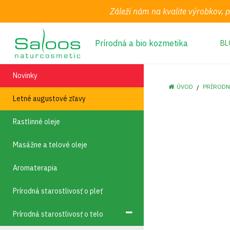
Záleží nám na kvalite výrobkov, 
Prírodná a bio kozmetika
BL
Novinky
ÚVOD
PRÍRODN
Letné augustové zľavy
Rastlinné oleje
Masážne a telové oleje
Aromaterapia
Prírodná starostlivosť o pleť
Prírodná starostlivosť o telo