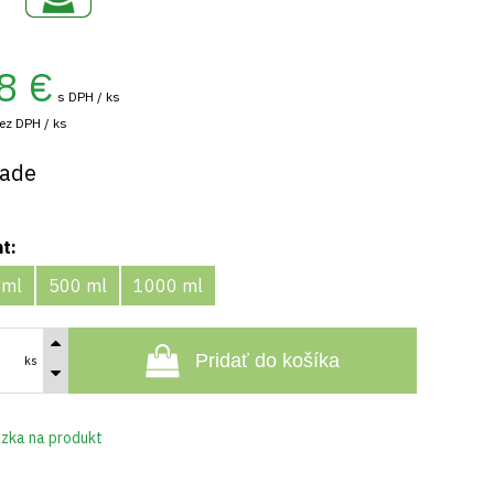
8
€
s DPH / ks
ez DPH / ks
lade
nt:
 ml
500 ml
1000 ml
Pridať do košíka
ks
zka na produkt