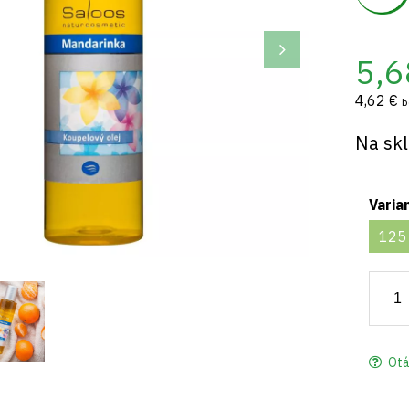
5,6
4,62 €
b
Na sk
Varia
125
Otá