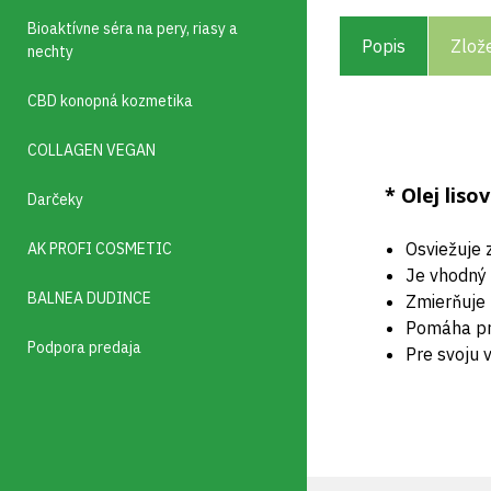
Bioaktívne séra na pery, riasy a
Popis
Zlož
nechty
CBD konopná kozmetika
COLLAGEN VEGAN
* Olej lis
Darčeky
Osviežuje 
AK PROFI COSMETIC
Je vhodný 
BALNEA DUDINCE
Zmierňuje 
Pomáha pri
Podpora predaja
Pre svoju 