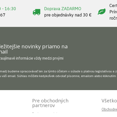
Cert
0 - 16:30
Doprava ZADARMO
Prí
967
pre objednávky nad 30 €
roč
ežitejšie novinky priamo na
ail
zaujímavé informácie vždy medzi prvými
mail) budeme spracovávať len za týmto účelom v súlade s platnou legislatívou a 
 váš email. Súhlas môžete kedykoľvek odvolať písomne, emailom alebo kliknutím 
Pre obchodných
Všetko
partnerov
.
Obchodn
Podpora predaja
4 05
Platby a