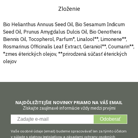
Zloženie
Bio Helianthus Annuus Seed Oil, Bio Sesamum Indicum
Seed Oil, Prunus Amygdalus Dulcis Oil, Bio Oenothera
Biennis Oil, Tocopherol, Parfum*, Linalool**, Limonene**,
Rosmarinus Officinalis Leaf Extract, Geraniol**, Coumarin**,
*zmes éterických olejov, **prirodzená súčasť éterických
olejov
NAJDÔLEŽITEJŠIE NOVINKY PRIAMO NA VÁŠ EMAIL
Získajte zaujímavé informácie vždy medzi prvými
Odoberať
Vaše osobné údaje (email) budeme spracovávať len za týmto účelom
v súlade s platnou legislatívou a zásadami ochrany osobných