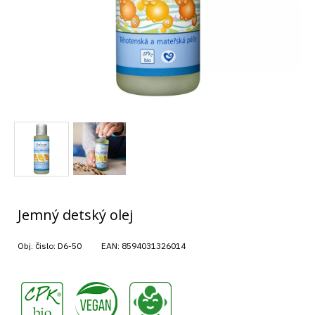
Jemný detský olej
Obj. čislo:
D6-50
EAN:
8594031326014
,
,