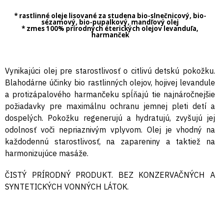
* rastlinné oleje lisované za studena bio-slnečnicový, bio-
sézamový, bio-pupalkový, mandľový olej
* zmes 100% prírodných éterických olejov levanduľa,
harmanček
Vynikajúci olej pre starostlivosť o citlivú detskú pokožku.
Blahodárne účinky bio rastlinných olejov, hojivej levandule
a protizápalového harmančeku spĺňajú tie najnáročnejšie
požiadavky pre maximálnu ochranu jemnej pleti detí a
dospelých. Pokožku regenerujú a hydratujú, zvyšujú jej
odolnosť voči nepriaznivým vplyvom. Olej je vhodný na
každodennú starostlivosť, na zapareniny a taktiež na
harmonizujúce masáže.
ČISTÝ PRÍRODNÝ PRODUKT. BEZ KONZERVAČNÝCH A
SYNTETICKÝCH VONNÝCH LÁTOK.