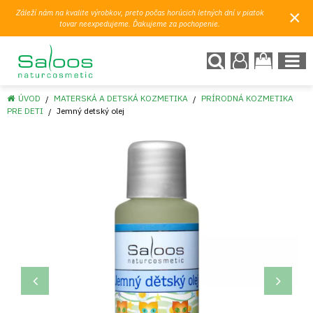
×
Záleží nám na kvalite výrobkov, preto počas horúcich letných dní v piatok
tovar neexpedujeme. Ďakujeme za pochopenie.
ÚVOD
MATERSKÁ A DETSKÁ KOZMETIKA
PRÍRODNÁ KOZMETIKA
PRE DETI
Jemný detský olej