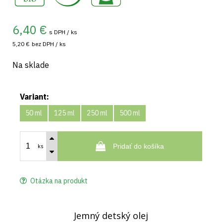
6,40
€
s DPH / ks
5,20 €
bez DPH / ks
Na sklade
Variant:
50 ml
125 ml
250 ml
500 ml
Pridať do košíka
ks
Otázka na produkt
Jemný detský olej