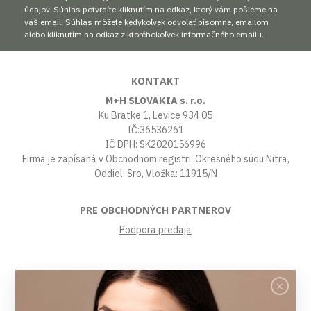
údajov. Súhlas potvrdíte kliknutím na odkaz, ktorý vám pošleme na
váš email. Súhlas môžete kedykoľvek odvolať písomne, emailom
alebo kliknutím na odkaz z ktoréhokoľvek informačného emailu.
KONTAKT
M+H SLOVAKIA s. r.o.
Ku Bratke 1, Levice 934 05
IČ:36536261
IČ DPH: SK2020156996
Firma je zapísaná v Obchodnom registri Okresného súdu Nitra,
Oddiel: Sro, Vložka: 11915/N
PRE OBCHODNÝCH PARTNEROV
Podpora predaja
VŠETKO O NÁKUPE
Obchodné podmienky