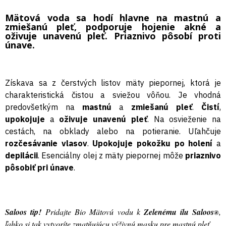
Mätová voda sa hodí hlavne na mastnú a
zmiešanú pleť, podporuje hojenie akné a
oživuje unavenú pleť. Priaznivo pôsobí proti
únave.
Získava sa z čerstvých listov mäty piepornej, ktorá je
charakteristická čistou a sviežou vôňou. Je vhodná
predovšetkým na
mastnú
a
zmiešanú pleť
.
Čistí
,
upokojuje
a
oživuje unavenú pleť
. Na osvieženie na
cestách, na obklady alebo na potieranie. Uľahčuje
rozčesávanie vlasov
.
Upokojuje pokožku po holení
a
depilácii
. Esenciálny olej z mäty piepornej môže
priaznivo
pôsobiť pri únave
.
Saloos tip!
Pridajte Bio Mätovú vodu k
Zelenému ílu Saloos
,
®
ľahko si tak vytvoríte zmatňujúcu výživnú masku pre mastnú pleť.