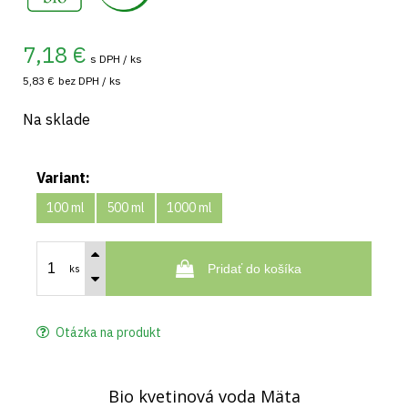
7,18
€
s DPH / ks
5,83 €
bez DPH / ks
Na sklade
Variant:
100 ml
500 ml
1000 ml
Pridať do košíka
ks
Otázka na produkt
Bio kvetinová voda Mäta