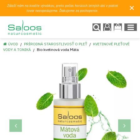
×
Záleží nám na kvalite výrobkov, preto počas horúcich letných dní v piatok
tovar neexpedujeme. Ďakujeme za pochopenie.
ÚVOD
PRÍRODNÁ STAROSTLIVOSŤ O PLEŤ
KVETINOVÉ PLEŤOVÉ
VODY A TONIKÁ
Bio kvetinová voda Mäta