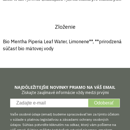
Zloženie
Bio Mentha Piperia Leaf Water, Limonene**, **prirodzená
súčasť bio mätovej vody
NAJDÔLEŽITEJŠIE NOVINKY PRIAMO NA VÁŠ EMAIL
Získajte zaujímavé informácie vždy medzi prvými
Odoberať
Vaše osobné údaje (email) budeme spracovávať len za týmto účelom
v súlade s platnou legislatívou a zásadami ochrany osobných
údajov. Súhlas potvrdíte kliknutím na odkaz, ktorý vám pošleme na
váš email. Súhlas môžete kedykoľvek odvolať písomne, emailom