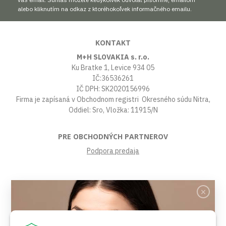
alebo kliknutím na odkaz z ktoréhokoľvek informačného emailu.
KONTAKT
M+H SLOVAKIA s. r.o.
Ku Bratke 1, Levice 934 05
IČ:36536261
IČ DPH: SK2020156996
Firma je zapísaná v Obchodnom registri Okresného súdu Nitra,
Oddiel: Sro, Vložka: 11915/N
PRE OBCHODNÝCH PARTNEROV
Podpora predaja
VŠETKO O NÁKUPE
Obchodné podmienky
Platby a poštovné
Reklamačný poriadok