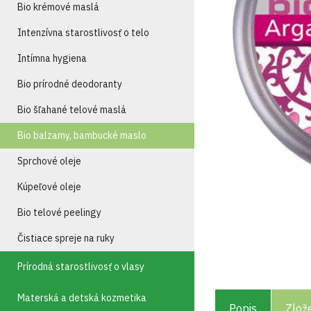
Bio krémové maslá
Intenzívna starostlivosť o telo
Intímna hygiena
Bio prírodné deodoranty
Bio šľahané telové maslá
Bio balzamy, bambucké maslo
Sprchové oleje
Kúpeľové oleje
Bio telové peelingy
Čistiace spreje na ruky
Prírodná starostlivosť o vlasy
Materská a detská kozmetika
Popis
Zlož