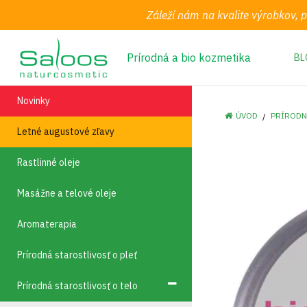
Záleží nám na kvalite výrobkov, 
Prírodná a bio kozmetika
BL
Novinky
ÚVOD
PRÍRODN
Letné augustové zľavy
Rastlinné oleje
Masážne a telové oleje
Aromaterapia
Prírodná starostlivosť o pleť
Prírodná starostlivosť o telo