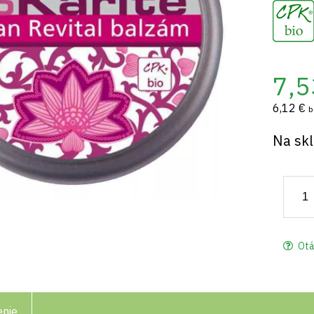
7,5
6,12 €
b
Na sk
Otá
enie