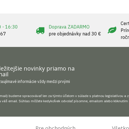
Cert
0 - 16:30
Doprava ZADARMO
Prí
967
pre objednávky nad 30 €
roč
ežitejšie novinky priamo na
ail
zaujímavé informácie vždy medzi prvými
mail) budeme spracovávať len za týmto účelom v súlade s platnou legislatívou a 
 váš email. Súhlas môžete kedykoľvek odvolať písomne, emailom alebo kliknutím 
Pre obchodných
Všetko