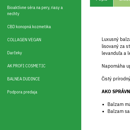
Bioaktívne séra na pery, riasy a
nechty
CBD konopná kozmetika
Luxusný balza
COLLAGEN VEGAN
lisovaný za 
Darčeky
levanduľa a l
Napomáha upo
AK PROFI COSMETIC
Čistý prírodn
BALNEA DUDINCE
AKO SPRÁVN
Podpora predaja
Balzam má 
Balzam sa 