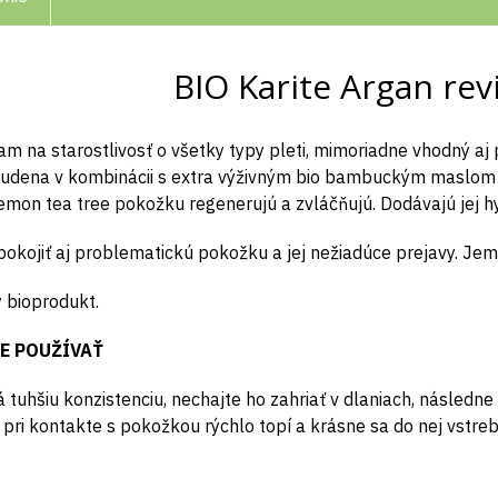
BIO Karite Argan revi
m na starostlivosť o všetky typy pleti, mimoriadne vhodný aj 
studena v kombinácii s extra výživným bio bambuckým maslom a
emon tea tree pokožku regenerujú a zvláčňujú. Dodávajú jej hy
kojiť aj problematickú pokožku a jej nežiadúce prejavy. Jemn
ý bioprodukt.
E POUŽÍVAŤ
tuhšiu konzistenciu, nechajte ho zahriať v dlaniach, následne 
pri kontakte s pokožkou rýchlo topí a krásne sa do nej vstre