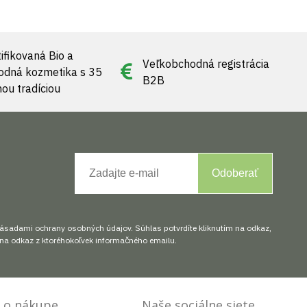
ifikovaná Bio a
Veľkobchodná registrácia
rodná kozmetika s 35
B2B
nou tradíciou
Odoberať
zásadami ochrany osobných údajov. Súhlas potvrdíte kliknutím na odkaz,
na odkaz z ktoréhokoľvek informačného emailu.
 o nákupe
Naše sociálne siete