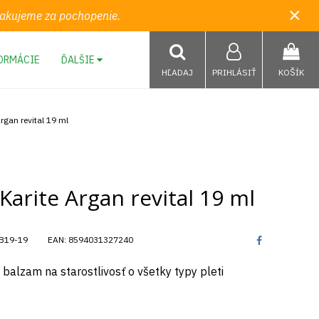
×
 Ďakujeme za pochopenie.
ORMÁCIE
ĎALŠIE
HĽADAJ
PRIHLÁSIŤ
KOŠÍK
rgan revital 19 ml
Karite Argan revital 19 ml
B19-19
EAN:
8594031327240
balzam na starostlivosť o všetky typy pleti