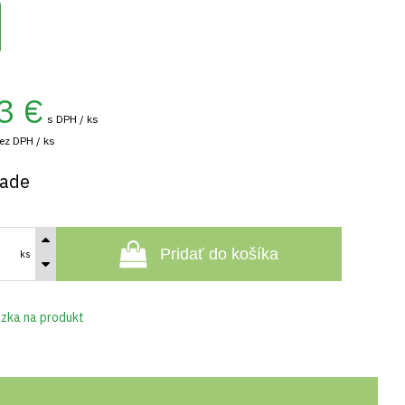
3
€
s DPH / ks
ez DPH / ks
lade
Pridať do košíka
ks
zka na produkt