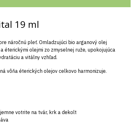
tal 19 ml
pre náročnú pleť. Omladzujúci bio arganový olej
 éterickými olejmi zo zmyselnej ruže, upokojujúca
dratáciu a vitálny vzhľad.
á vôňa éterických olejov celkovo harmonizuje.
jemne votrite na tvár, krk a dekolt
báva