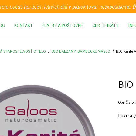
preto počas horúcich letných dní v piatok tovar neexpedujeme.
OG
KONTAKT
PLATBY A POŠTOVNÉ
CERTIFIKÁTY
INF
Á STAROSTLIVOSŤ O TELO
BIO BALZAMY, BAMBUCKÉ MASLO
BIO Karite A
BIO 
Obj. čislo:
Luxusný 