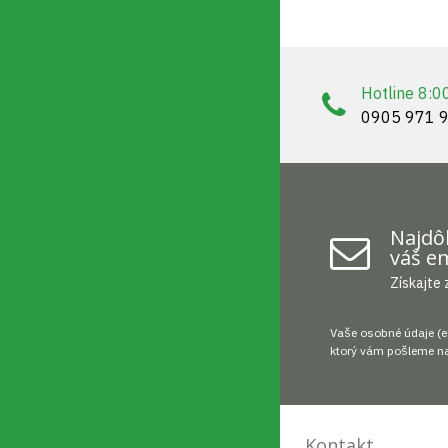
Hotline 8:0
0905 971 
Najdôl
váš em
Získajte 
Vaše osobné údaje (e
ktorý vám pošleme na
Kontakt