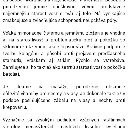
prirodzenou jemne orieškovou vôňou predstavuje
najjemnejšiu starostlivosť o tvár aj telo. Má vynikajúce
zmäkčujúce a zvláčňujúce schopnosti, neupcháva póry.
Vďaka mimoriadne čistému a jemnému zloženiu je vhodné
aj na starostlivosť o problematickú pleť a pokožku so
sklonom k ekzémom, akné či psoreáze. Aktívne podporuje
tvorbu kolagénu a pôsobí proti prejavom predčasného
starnutia, vráskam aj striám. Rýchlo sa vstrebáva.
Zamilujete si ho taktiež ako šetrnú starostlivosť o pokožku
batoliat.
Je ideálne na masáže, prirodzene obsahuje
dôležité vitamíny pre nechty a vlasy. Je dokonalé taktiež v
podobe posilňujúceho zábalu na vlasy a nechty proti
krepovaniu.
Vyznačuje sa vysokým podielom vzácnych rastlinných
sterolov, nenasýtených mastných kyselín, kyselinou