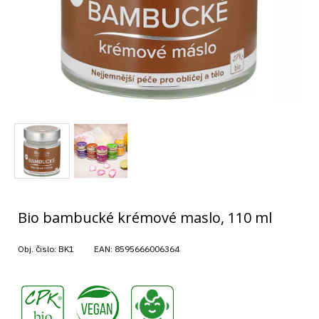
Bio bambucké krémové maslo, 110 ml
Obj. čislo:
BK1
EAN:
8595666006364
,
,