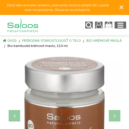
×
Záleží nám na kvalite výrobkov, preto počas horúcich letných dní v piatok
tovar neexpedujeme. Ďakujeme za pochopenie.
ÚVOD
PRÍRODNÁ STAROSTLIVOSŤ O TELO
BIO KRÉMOVÉ MASLÁ
Bio bambucké krémové maslo, 110 ml