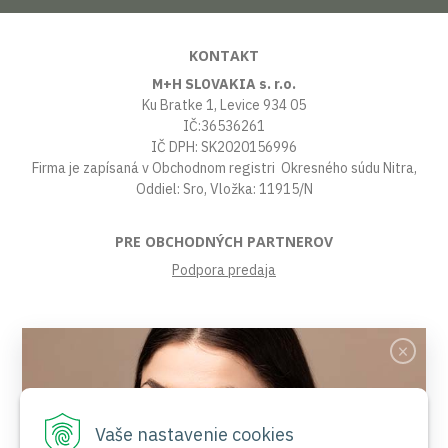
KONTAKT
M+H SLOVAKIA s. r.o.
Ku Bratke 1, Levice 934 05
IČ:36536261
IČ DPH: SK2020156996
Firma je zapísaná v Obchodnom registri Okresného súdu Nitra,
Oddiel: Sro, Vložka: 11915/N
PRE OBCHODNÝCH PARTNEROV
Podpora predaja
VŠETKO O NÁKUPE
Obchodné podmienky
Platby a poštovné
Reklamačný poriadok
Vaše nastavenie cookies
Ochrana osobných údajov