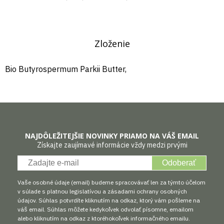
Zloženie
Bio Butyrospermum Parkii Butter,
NAJDÔLEŽITEJŠIE NOVINKY PRIAMO NA VÁŠ EMAIL
Získajte zaujímavé informácie vždy medzi prvými
Odoberať
Vaše osobné údaje (email) budeme spracovávať len za týmto účelom
v súlade s platnou legislatívou a zásadami ochrany osobných
údajov. Súhlas potvrdíte kliknutím na odkaz, ktorý vám pošleme na
váš email. Súhlas môžete kedykoľvek odvolať písomne, emailom
alebo kliknutím na odkaz z ktoréhokoľvek informačného emailu.