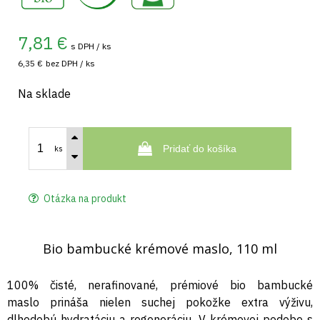
7,81
€
s DPH / ks
6,35 €
bez DPH / ks
Na sklade
Pridať do košíka
ks
Otázka na produkt
Bio bambucké krémové maslo, 110 ml
100% čisté, nerafinované, prémiové bio bambucké
maslo prináša nielen suchej pokožke extra výživu,
dlhodobú hydratáciu a regeneráciu. V krémovej podobe s