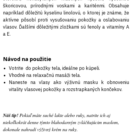
škoricovou, prírodnými voskami a kariténmi. Obsahuje
napríklad dôležitú kyselinu linolovú, o ktorej je známe, že
aktívne pôsobí proti vysušovaniu pokožky a oslabovaniu
vlasov. Ďalšími dôležitými zložkami sú fenoly a vitamíny A
a E.
Návod na použitie
Votrite do pokožky tela, ideálne po kúpeli.
Vhodné na relaxačnú masáži tela.
Naneste na vlasy ako výživnú masku k obnoveniu
vitality vlasovej pokožky a rozstrapkaných končekov.
Náš tip!
Pokiaľ máte suché lakte alebo ruky, natrite ich aj
niekoľkokrát denne týmto blahodarným zvláčňujúcim maslom,
dokonale nahradí výživný krém na ruky.