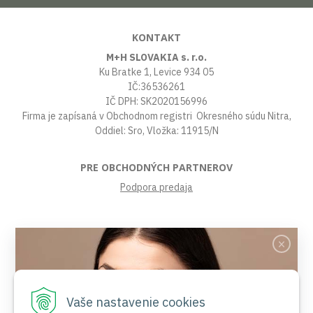
KONTAKT
M+H SLOVAKIA s. r.o.
Ku Bratke 1, Levice 934 05
IČ:36536261
IČ DPH: SK2020156996
Firma je zapísaná v Obchodnom registri Okresného súdu Nitra,
Oddiel: Sro, Vložka: 11915/N
PRE OBCHODNÝCH PARTNEROV
Podpora predaja
VŠETKO O NÁKUPE
Obchodné podmienky
Platby a poštovné
Reklamačný poriadok
Vaše nastavenie cookies
Ochrana osobných údajov