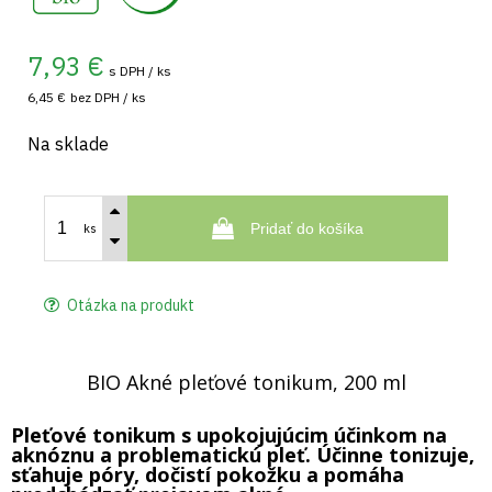
7,93
€
s DPH / ks
6,45 €
bez DPH / ks
Na sklade
Pridať do košíka
ks
Otázka na produkt
BIO Akné pleťové tonikum, 200 ml
Pleťové tonikum s upokojujúcim účinkom na
aknóznu a problematickú pleť. Účinne tonizuje,
sťahuje póry, dočistí pokožku a pomáha