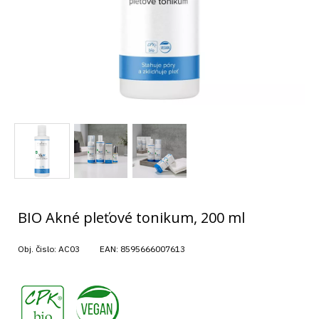
BIO Akné pleťové tonikum, 200 ml
Obj. čislo:
AC03
EAN:
8595666007613
,