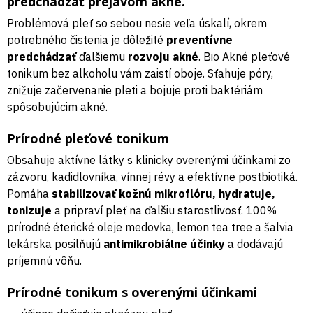
predchádzať prejavom akné.
Problémová pleť so sebou nesie veľa úskalí, okrem
potrebného čistenia je dôležité
preventívne
predchádzať
ďalšiemu
rozvoju akné
. Bio Akné pleťové
tonikum bez alkoholu vám zaistí oboje. Sťahuje póry,
znižuje začervenanie pleti a bojuje proti baktériám
spôsobujúcim akné.
Prírodné pleťové tonikum
Obsahuje aktívne látky s klinicky overenými účinkami zo
zázvoru, kadidlovníka, vínnej révy a efektívne postbiotiká.
Pomáha
stabilizovať kožnú mikroflóru, hydratuje,
tonizuje
a pripraví pleť na ďalšiu starostlivosť. 100%
prírodné éterické oleje medovka, lemon tea tree a šalvia
lekárska posilňujú
antimikrobiálne účinky
a dodávajú
príjemnú vôňu.
Prírodné tonikum s overenými účinkami