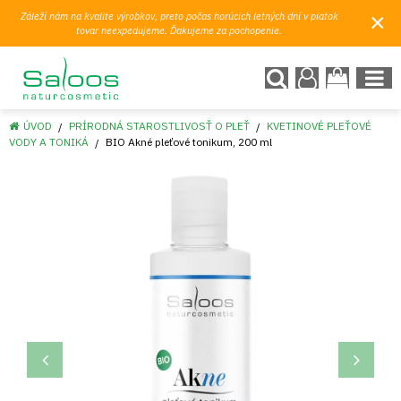
×
Záleží nám na kvalite výrobkov, preto počas horúcich letných dní v piatok
tovar neexpedujeme. Ďakujeme za pochopenie.
ÚVOD
PRÍRODNÁ STAROSTLIVOSŤ O PLEŤ
KVETINOVÉ PLEŤOVÉ
VODY A TONIKÁ
BIO Akné pleťové tonikum, 200 ml