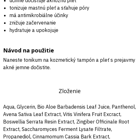
účinne dočisťuje aknóznu pleť
tonizuje mastnú pleť a sťahuje póry
má antimikrobiálne účinky
znižuje začervenanie
hydratuje a upokojuje
Návod na použitie
Naneste tonikum na kozmetický tampón a pleť s prejavmy
akné jemne dočistite.
Zloženie
Aqua, Glycerin, Bio Aloe Barbadensis Leaf Juice, Panthenol,
Avena Sativa Leaf Extract, Vitis Vinifera Fruit Excract,
Boswellia Serrata Resin Extract, Zingiber Officinale Root
Extract, Saccharomyces Ferment Lysate Filtrate,
Propanediol, Cinnamomum Cassia Bark Extract,