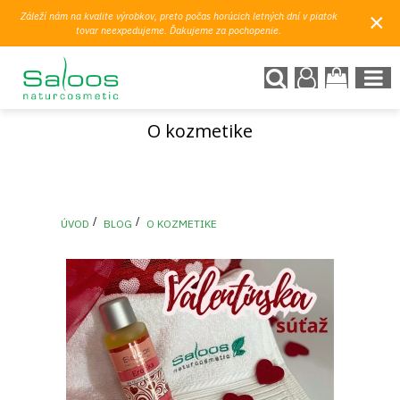
×
Záleží nám na kvalite výrobkov, preto počas horúcich letných dní v piatok
tovar neexpedujeme. Ďakujeme za pochopenie.
O kozmetike
ÚVOD
BLOG
O KOZMETIKE