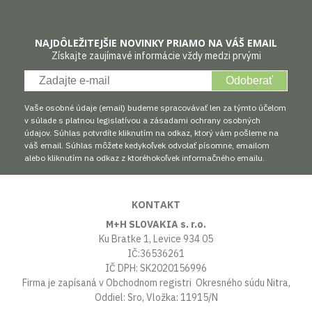
NAJDÔLEŽITEJŠIE NOVINKY PRIAMO NA VÁŠ EMAIL
Získajte zaujímavé informácie vždy medzi prvými
Odoberať
Vaše osobné údaje (email) budeme spracovávať len za týmto účelom
v súlade s platnou legislatívou a zásadami ochrany osobných
údajov. Súhlas potvrdíte kliknutím na odkaz, ktorý vám pošleme na
váš email. Súhlas môžete kedykoľvek odvolať písomne, emailom
alebo kliknutím na odkaz z ktoréhokoľvek informačného emailu.
KONTAKT
M+H SLOVAKIA s. r.o.
Ku Bratke 1, Levice 934 05
IČ:36536261
IČ DPH: SK2020156996
Firma je zapísaná v Obchodnom registri Okresného súdu Nitra,
Oddiel: Sro, Vložka: 11915/N