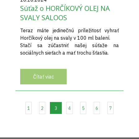
Súťaž o HORČÍKOVÝ OLEJ NA
SVALY SALOOS
Teraz máte jedinečnú príležitosť vyhrať
Horčíkový olej na svaly v 100 ml balení.
Stačí sa zúčastniť našej súťaže na
sociálnych sieťach a mať trochu šťastia.
Čítať viac
1
2
3
4
5
6
7