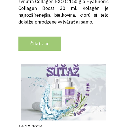
zvnútra Collagen EXO C 150 g a Hyaluronic
Collagen Boost 30 ml. Kolagén je
najrozšírenejšia bielkovina, ktorú si telo
dokáže prirodzene vytvárať aj samo.
Čítať viac
16.10.2024