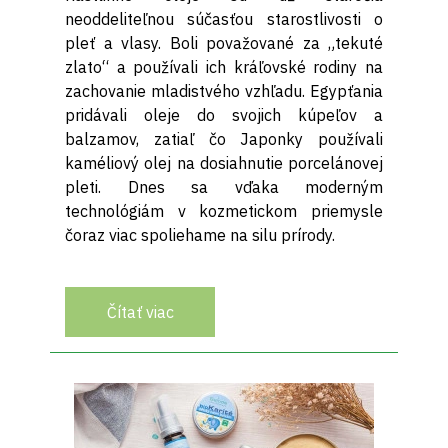
neoddeliteľnou súčasťou starostlivosti o
pleť a vlasy. Boli považované za „tekuté
zlato“ a používali ich kráľovské rodiny na
zachovanie mladistvého vzhľadu. Egypťania
pridávali oleje do svojich kúpeľov a
balzamov, zatiaľ čo Japonky používali
kaméliový olej na dosiahnutie porcelánovej
pleti. Dnes sa vďaka moderným
technológiám v kozmetickom priemysle
čoraz viac spoliehame na silu prírody.
Čítať viac