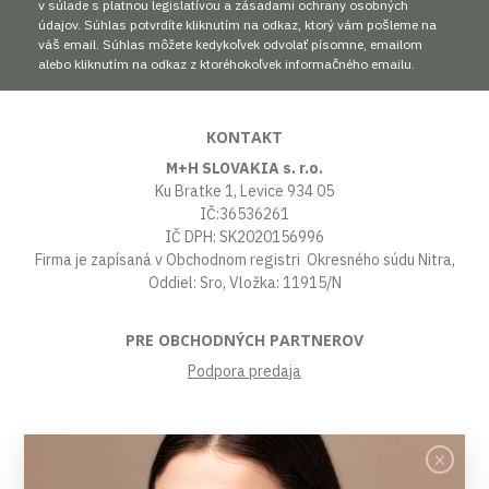
v súlade s platnou legislatívou a zásadami ochrany osobných
údajov. Súhlas potvrdíte kliknutím na odkaz, ktorý vám pošleme na
váš email. Súhlas môžete kedykoľvek odvolať písomne, emailom
alebo kliknutím na odkaz z ktoréhokoľvek informačného emailu.
KONTAKT
M+H SLOVAKIA s. r.o.
Ku Bratke 1, Levice 934 05
IČ:36536261
IČ DPH: SK2020156996
Firma je zapísaná v Obchodnom registri Okresného súdu Nitra,
Oddiel: Sro, Vložka: 11915/N
PRE OBCHODNÝCH PARTNEROV
Podpora predaja
VŠETKO O NÁKUPE
Obchodné podmienky