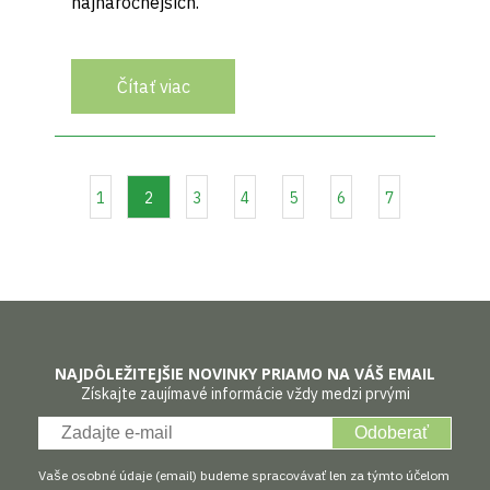
najnáročnejších.
Čítať viac
1
2
3
4
5
6
7
NAJDÔLEŽITEJŠIE NOVINKY PRIAMO NA VÁŠ EMAIL
Získajte zaujímavé informácie vždy medzi prvými
Odoberať
Vaše osobné údaje (email) budeme spracovávať len za týmto účelom