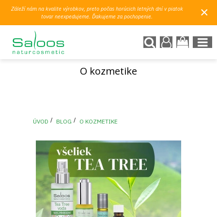
×
Záleží nám na kvalite výrobkov, preto počas horúcich letných dní v piatok
tovar neexpedujeme. Ďakujeme za pochopenie.
O kozmetike
ÚVOD
BLOG
O KOZMETIKE