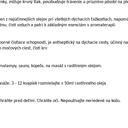
inky, znižuje krvný tlak, povzbudzuje trávenie a priaznivo pôsobí na pl
den z najúčinnejších olejov pri všetkých dýchacích ťažkostiach, napo
énu, čistí vzduch a patrí k základným esenciám v aromaterapii.
borné čistiace schopnosti, je antiseptický na dýchacie cesty, účinný 
 močových ciest, čistí krv
alampy, sauny, kúpeľa, na masáž s rastlinným olejom.
sáže: 3 - 12 kvapiek rozmiešajte v 50ml rastlinného oleja
hráňte pred deťmi. Chráňte oči. Nepoužívajte neriedené na kožu.