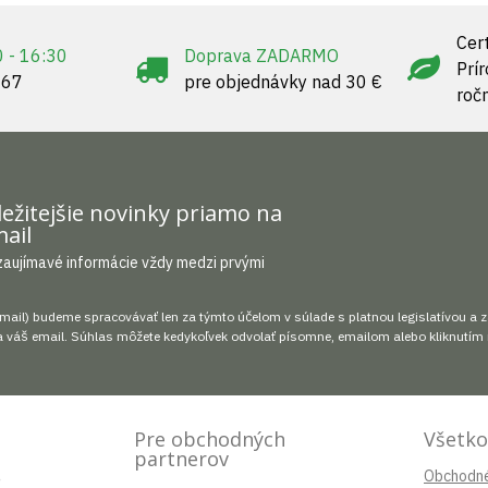
Cert
0 - 16:30
Doprava ZADARMO
Prí
967
pre objednávky nad 30 €
roč
ežitejšie novinky priamo na
ail
zaujímavé informácie vždy medzi prvými
mail) budeme spracovávať len za týmto účelom v súlade s platnou legislatívou a 
 váš email. Súhlas môžete kedykoľvek odvolať písomne, emailom alebo kliknutím 
Pre obchodných
Všetko
partnerov
.
Obchodn