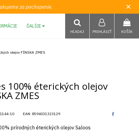
×
 Ďakujeme za pochopenie.
ORMÁCIE
ĎALŠIE
HĽADAJ
PRIHLÁSIŤ
KOŠÍK
ckých olejov FÍNSKA ZMES
s 100% éterických olejov
SKA ZMES
S144-10
EAN:
8594031323129
0% prírodných éterických olejov Saloos