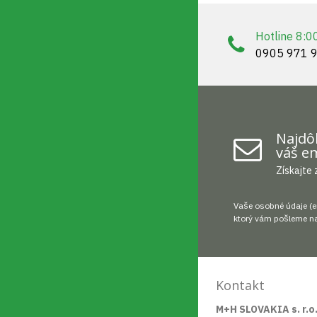
Hotline 8:0
0905 971 
Najdôl
váš em
Získajte 
Vaše osobné údaje (e
ktorý vám pošleme na
Kontakt
M+H SLOVAKIA s. r.o