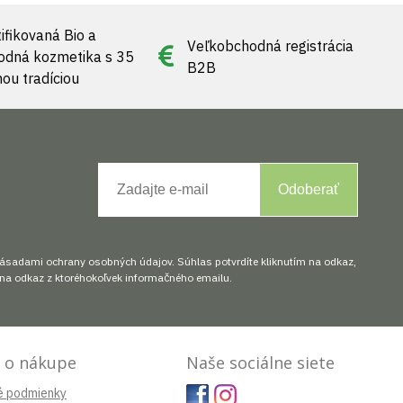
ifikovaná Bio a
Veľkobchodná registrácia
rodná kozmetika s 35
B2B
nou tradíciou
Odoberať
zásadami ochrany osobných údajov. Súhlas potvrdíte kliknutím na odkaz,
na odkaz z ktoréhokoľvek informačného emailu.
 o nákupe
Naše sociálne siete
é podmienky