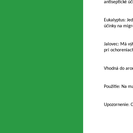
antiseptické úč
Eukalyptus: Je
účinky na migr
Jalovec: Má vý
pri ochoreniach
Vhodná do arom
Použitie: Na ma
Upozornenie: C