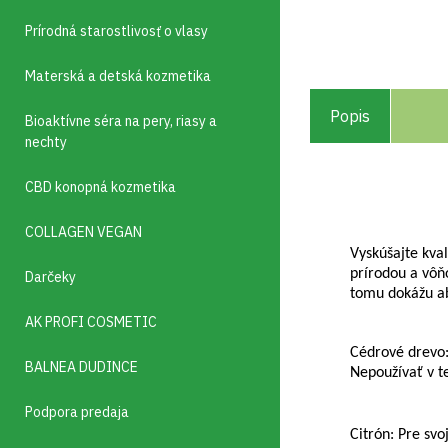
Prírodná starostlivosť o vlasy
Materská a detská kozmetika
Popis
Bioaktívne séra na pery, riasy a
nechty
CBD konopná kozmetika
COLLAGEN VEGAN
Vyskúšajte kva
prírodou a vôň
Darčeky
tomu dokážu ab
AK PROFI COSMETIC
Cédrové drevo: 
BALNEA DUDINCE
Nepoužívať v t
Podpora predaja
Citrón: Pre svo