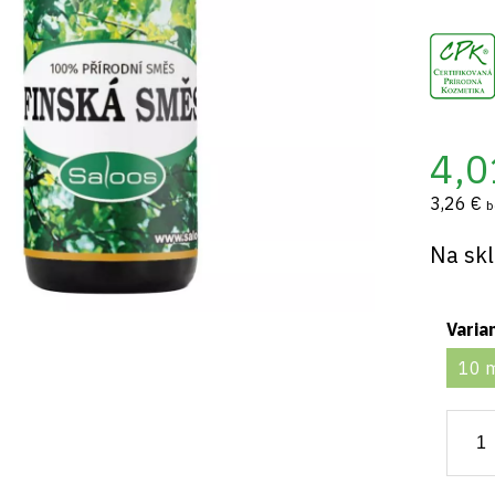
4,0
3,26 €
b
Na sk
Varia
10 