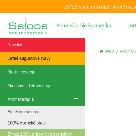
Záleží nám na kvalite výrobkov, 
Prírodná a bio kozmetika
BL
Novinky
ÚVOD
AROMAT
Letné augustové zľavy
Rastlinné oleje
Masážne a telové oleje
Aromaterapia
Bio éterické oleje
100% éterické oleje
Zmesi 100% prírodných éterických