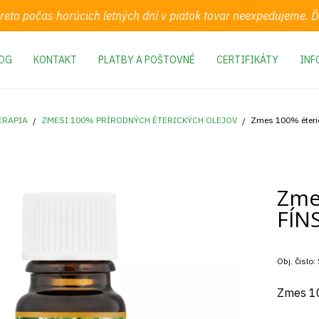
preto počas horúcich letných dní v piatok tovar neexpedujeme.
OG
KONTAKT
PLATBY A POŠTOVNÉ
CERTIFIKÁTY
INF
ERAPIA
ZMESI 100% PRÍRODNÝCH ÉTERICKÝCH OLEJOV
Zmes 100% éteri
Zme
FÍN
Obj. čislo:
Zmes 10