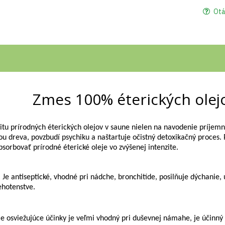
Otá
Zmes 100% éterických ole
litu prírodných éterických olejov v saune nielen na navodenie príjemn
ou dreva, povzbudí psychiku a naštartuje očistný detoxikačný proces.
sorbovať prírodné éterické oleje vo zvýšenej intenzite.
Je antiseptické, vhodné pri nádche, bronchitíde, posilňuje dýchanie,
ehotenstve.
je osviežujúce účinky je veľmi vhodný pri duševnej námahe, je účinný p