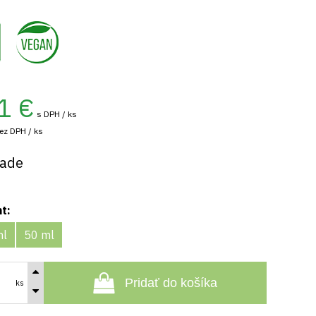
,
1
€
s DPH / ks
ez DPH / ks
lade
nt:
ml
50 ml
Pridať do košíka
ks