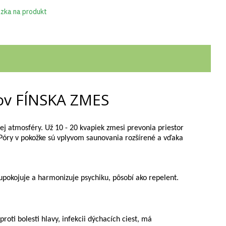
zka na produkt
jov FÍNSKA ZMES
ej atmosféry. Už 10 - 20 kvapiek zmesi prevonia priestor
 Póry v pokožke sú vplyvom saunovania rozšírené a vďaka
 upokojuje a harmonizuje psychiku, pôsobí ako repelent.
roti bolesti hlavy, infekcii dýchacích ciest, má