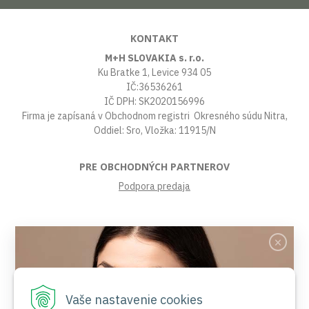
KONTAKT
M+H SLOVAKIA s. r.o.
Ku Bratke 1, Levice 934 05
IČ:36536261
IČ DPH: SK2020156996
Firma je zapísaná v Obchodnom registri Okresného súdu Nitra,
Oddiel: Sro, Vložka: 11915/N
PRE OBCHODNÝCH PARTNEROV
Podpora predaja
VŠETKO O NÁKUPE
Obchodné podmienky
Platby a poštovné
Reklamačný poriadok
Vaše nastavenie cookies
Ochrana osobných údajov