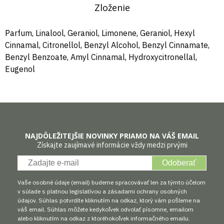
Zloženie
Parfum, Linalool, Geraniol, Limonene, Geraniol, Hexyl
Cinnamal, Citronellol, Benzyl Alcohol, Benzyl Cinnamate,
Benzyl Benzoate, Amyl Cinnamal, Hydroxycitronellal,
Eugenol
NAJDÔLEŽITEJŠIE NOVINKY PRIAMO NA VÁŠ EMAIL
Získajte zaujímavé informácie vždy medzi prvými
Odoberať
Vaše osobné údaje (email) budeme spracovávať len za týmto účelom
v súlade s platnou legislatívou a zásadami ochrany osobných
údajov. Súhlas potvrdíte kliknutím na odkaz, ktorý vám pošleme na
váš email. Súhlas môžete kedykoľvek odvolať písomne, emailom
alebo kliknutím na odkaz z ktoréhokoľvek informačného emailu.