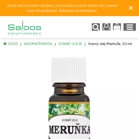
×
Záleží nám na kvalite výrobkov, preto počas horúcich letných dní v piatok
tovar neexpedujeme. Ďakujeme za pochopenie.
ÚVOD
AROMATERAPIA
VONNÉ OLEJE
Vonný olej Marhuľa, 10 ml