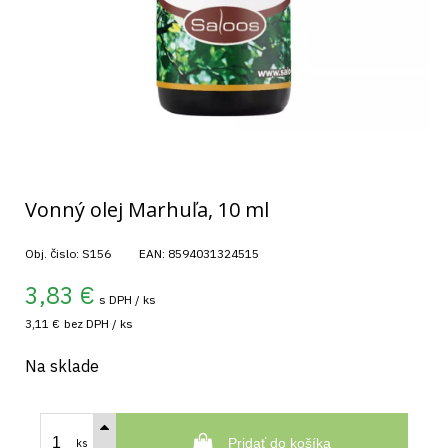
Vonný olej Marhuľa, 10 ml
Obj. čislo:
S156
EAN:
8594031324515
3,83
€
s DPH / ks
3,11 €
bez DPH / ks
Na sklade
Pridať do košíka
ks