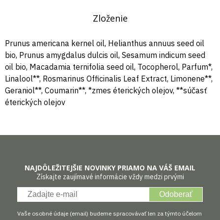
Zloženie
Prunus americana kernel oil, Helianthus annuus seed oil
bio, Prunus amygdalus dulcis oil, Sesamum indicum seed
oil bio, Macadamia ternifolia seed oil, Tocopherol, Parfum*,
Linalool**, Rosmarinus Officinalis Leaf Extract, Limonene**,
Geraniol**, Coumarin**, *zmes éterických olejov, **súčasť
éterických olejov
NAJDÔLEŽITEJŠIE NOVINKY PRIAMO NA VÁŠ EMAIL
Získajte zaujímavé informácie vždy medzi prvými
Odoberať
Vaše osobné údaje (email) budeme spracovávať len za týmto účelom