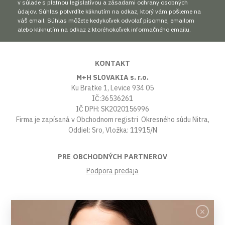
v súlade s platnou legislatívou a zásadami ochrany osobných
údajov. Súhlas potvrdíte kliknutím na odkaz, ktorý vám pošleme na
váš email. Súhlas môžete kedykoľvek odvolať písomne, emailom
alebo kliknutím na odkaz z ktoréhokoľvek informačného emailu.
KONTAKT
M+H SLOVAKIA s. r.o.
Ku Bratke 1, Levice 934 05
IČ:36536261
IČ DPH: SK2020156996
Firma je zapísaná v Obchodnom registri Okresného súdu Nitra,
Oddiel: Sro, Vložka: 11915/N
PRE OBCHODNÝCH PARTNEROV
Podpora predaja
VŠETKO O NÁKUPE
Obchodné podmienky