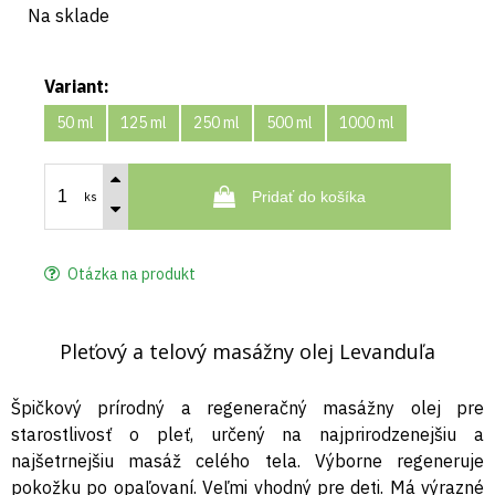
Na sklade
Variant:
50 ml
125 ml
250 ml
500 ml
1000 ml
Pridať do košíka
ks
Otázka na produkt
Pleťový a telový masážny olej Levanduľa
Špičkový prírodný a regeneračný masážny olej pre
starostlivosť o pleť, určený na najprirodzenejšiu a
najšetrnejšiu masáž celého tela. Výborne regeneruje
pokožku po opaľovaní. Veľmi vhodný pre deti. Má výrazné