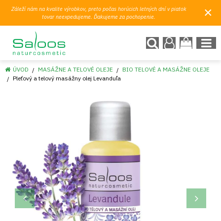
×
Záleží nám na kvalite výrobkov, preto počas horúcich letných dní v piatok
tovar neexpedujeme. Ďakujeme za pochopenie.
ÚVOD
MASÁŽNE A TELOVÉ OLEJE
BIO TELOVÉ A MASÁŽNE OLEJE
Pleťový a telový masážny olej Levanduľa