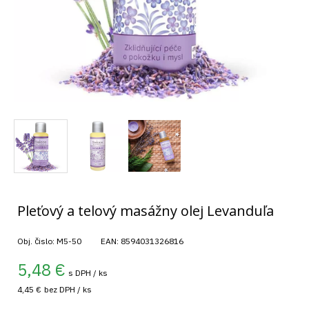
Pleťový a telový masážny olej Levanduľa
Obj. čislo:
M5-50
EAN:
8594031326816
5,48
€
s DPH / ks
4,45 €
bez DPH / ks