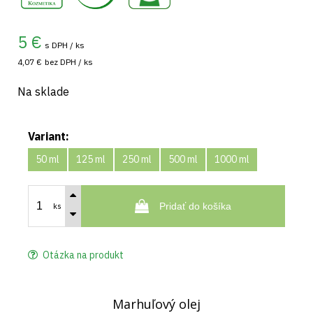
5
€
s DPH / ks
4,07 €
bez DPH / ks
Na sklade
Variant:
50 ml
125 ml
250 ml
500 ml
1000 ml
Pridať do košíka
ks
Otázka na produkt
Marhuľový olej