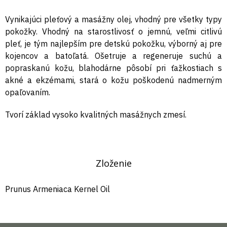
Vynikajúci pleťový a masážny olej, vhodný pre všetky typy
pokožky. Vhodný na starostlivosť o jemnú, veľmi citlivú
pleť, je tým najlepším pre detskú pokožku, výborný aj pre
kojencov a batoľatá. Ošetruje a regeneruje suchú a
popraskanú kožu, blahodárne pôsobí pri ťažkostiach s
akné a ekzémami, stará o kožu poškodenú nadmerným
opaľovaním.
Tvorí základ vysoko kvalitných masážnych zmesí.
Zloženie
Prunus Armeniaca Kernel Oil