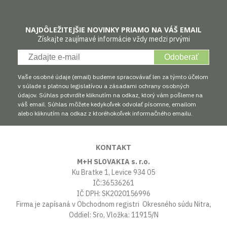
NAJDÔLEŽITEJŠIE NOVINKY PRIAMO NA VÁŠ EMAIL
Získajte zaujímavé informácie vždy medzi prvými
Odoberať
Vaše osobné údaje (email) budeme spracovávať len za týmto účelom
v súlade s platnou legislatívou a zásadami ochrany osobných
údajov. Súhlas potvrdíte kliknutím na odkaz, ktorý vám pošleme na
váš email. Súhlas môžete kedykoľvek odvolať písomne, emailom
alebo kliknutím na odkaz z ktoréhokoľvek informačného emailu.
KONTAKT
M+H SLOVAKIA s. r.o.
Ku Bratke 1, Levice 934 05
IČ:36536261
IČ DPH: SK2020156996
Firma je zapísaná v Obchodnom registri Okresného súdu Nitra,
Oddiel: Sro, Vložka: 11915/N