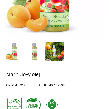
Marhuľový olej
Obj. čislo:
O12-50
EAN:
8594031325918
,
,