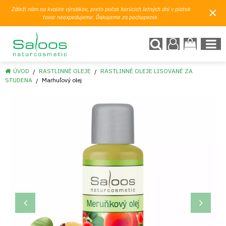
×
Záleží nám na kvalite výrobkov, preto počas horúcich letných dní v piatok
tovar neexpedujeme. Ďakujeme za pochopenie.
ÚVOD
RASTLINNÉ OLEJE
RASTLINNÉ OLEJE LISOVANÉ ZA
STUDENA
Marhuľový olej