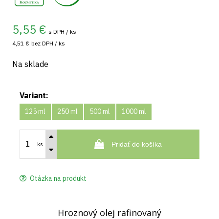
5,55
€
s DPH / ks
4,51 €
bez DPH / ks
Na sklade
Variant:
125 ml
250 ml
500 ml
1000 ml
Pridať do košíka
ks
Otázka na produkt
Hroznový olej rafinovaný