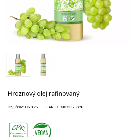
Hroznový olej rafinovaný
Obj. čislo:
O5-125
EAN:
8594031325970
,