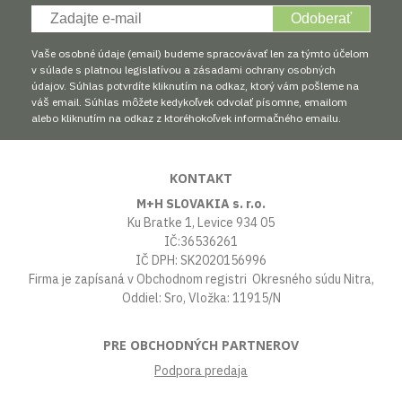
Odoberať
Vaše osobné údaje (email) budeme spracovávať len za týmto účelom
v súlade s platnou legislatívou a zásadami ochrany osobných
údajov. Súhlas potvrdíte kliknutím na odkaz, ktorý vám pošleme na
váš email. Súhlas môžete kedykoľvek odvolať písomne, emailom
alebo kliknutím na odkaz z ktoréhokoľvek informačného emailu.
KONTAKT
M+H SLOVAKIA s. r.o.
Ku Bratke 1, Levice 934 05
IČ:36536261
IČ DPH: SK2020156996
Firma je zapísaná v Obchodnom registri Okresného súdu Nitra,
Oddiel: Sro, Vložka: 11915/N
PRE OBCHODNÝCH PARTNEROV
Podpora predaja