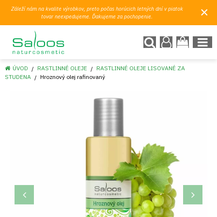
×
Záleží nám na kvalite výrobkov, preto počas horúcich letných dní v piatok
tovar neexpedujeme. Ďakujeme za pochopenie.
ÚVOD
RASTLINNÉ OLEJE
RASTLINNÉ OLEJE LISOVANÉ ZA
STUDENA
Hroznový olej rafinovaný