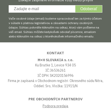
Odoberať
Vaše osobné údaje (email) budeme spracovávať len za týmto účelom
v súlade s platnou legislatívou a zásadami ochrany osobných
údajov. Súhlas potvrdíte kliknutím na odkaz, ktorý vám pošleme na
váš email. Súhlas môžete kedykoľvek odvolať písomne, emailom
alebo kliknutím na odkaz z ktoréhokoľvek informačného emailu.
KONTAKT
M+H SLOVAKIA s. r.o.
Ku Bratke 1, Levice 934 05
IČ:36536261
IČ DPH: SK2020156996
Firma je zapísaná v Obchodnom registri Okresného súdu Nitra,
Oddiel: Sro, Vložka: 11915/N
PRE OBCHODNÝCH PARTNEROV
Podpora predaja