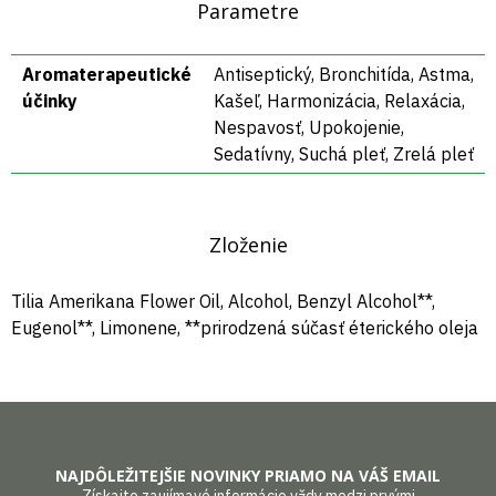
Parametre
Aromaterapeutické
Antiseptický, Bronchitída, Astma,
účinky
Kašeľ, Harmonizácia, Relaxácia,
Nespavosť, Upokojenie,
Sedatívny, Suchá pleť, Zrelá pleť
Zloženie
Tilia Amerikana Flower Oil, Alcohol, Benzyl Alcohol**,
Eugenol**, Limonene, **prirodzená súčasť éterického oleja
NAJDÔLEŽITEJŠIE NOVINKY PRIAMO NA VÁŠ EMAIL
Získajte zaujímavé informácie vždy medzi prvými