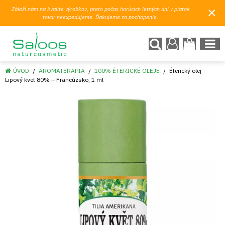
×
Záleží nám na kvalite výrobkov, preto počas horúcich letných dní v piatok
tovar neexpedujeme. Ďakujeme za pochopenie.
ÚVOD
AROMATERAPIA
100% ÉTERICKÉ OLEJE
Éterický olej
Lipový kvet 80% – Francúzsko, 1 ml