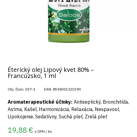
Éterický olej Lipový kvet 80% –
Francúzsko, 1 ml
Obj. čislo:
S57-1
EAN:
8594031321590
Aromaterapeutické účinky:
Antiseptický, Bronchitída,
Astma, Kašeľ, Harmonizácia, Relaxácia, Nespavosť,
Upokojenie, Sedatívny, Suchá pleť, Zrelá pleť
19,88
€
s DPH / ks