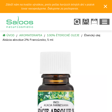
×
Záleží nám na kvalite výrobkov, preto počas horúcich letných dní v piatok
tovar neexpedujeme. Ďakujeme za pochopenie.
ÚVOD
AROMATERAPIA
100% ÉTERICKÉ OLEJE
Éterický olej
Akácia absolue 2% Francúzsko, 5 ml