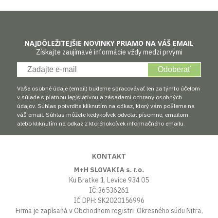
NAJDÔLEŽITEJŠIE NOVINKY PRIAMO NA VÁŠ EMAIL
Získajte zaujímavé informácie vždy medzi prvými
Odoberať
Vaše osobné údaje (email) budeme spracovávať len za týmto účelom
v súlade s platnou legislatívou a zásadami ochrany osobných
údajov. Súhlas potvrdíte kliknutím na odkaz, ktorý vám pošleme na
váš email. Súhlas môžete kedykoľvek odvolať písomne, emailom
alebo kliknutím na odkaz z ktoréhokoľvek informačného emailu.
KONTAKT
M+H SLOVAKIA s. r.o.
Ku Bratke 1, Levice 934 05
IČ:36536261
IČ DPH: SK2020156996
Firma je zapísaná v Obchodnom registri Okresného súdu Nitra,