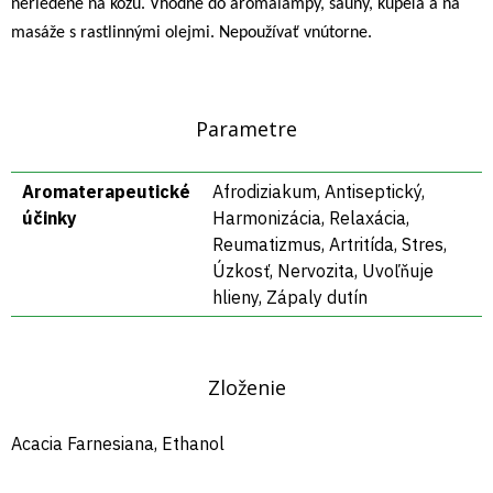
neriedené na kožu. Vhodné do aromalampy, sauny, kúpeľa a na
masáže s rastlinnými olejmi. Nepoužívať vnútorne.
Parametre
Aromaterapeutické
Afrodiziakum, Antiseptický,
účinky
Harmonizácia, Relaxácia,
Reumatizmus, Artritída, Stres,
Úzkosť, Nervozita, Uvoľňuje
hlieny, Zápaly dutín
Zloženie
Acacia Farnesiana, Ethanol