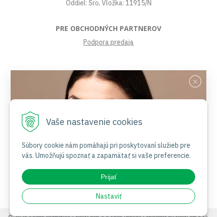
Oddiel: Sro, Vložka: 11915/N
PRE OBCHODNÝCH PARTNEROV
Podpora predaja
VŠETKO O NÁKUPE
Obchodné podmienky
Platby a poštovné
Reklamačný poriadok
Vaše nastavenie cookies
Ochrana osobných údajov
Súbory cookies
Certifikáty
Súbory cookie nám pomáhajú pri poskytovaní služieb pre
vás. Umožňujú spoznať a zapamätať si vaše preferencie.
Jemnosť nesie jas
NAŠE SOCIÁLNE SIETE
Prijať
Nakupovať
Nastaviť
© 2026 Saloos kozmetika •
NextShop
&
e-shop Pohoda Connector
by
NextCom s.r.o.