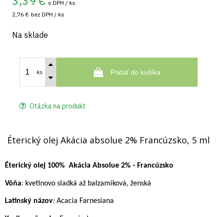
3,39
€
s DPH / ks
2,76 €
bez DPH / ks
Na sklade
Pridať do košíka
ks
Otázka na produkt
Éterický olej Akácia absolue 2% Francúzsko, 5 ml
Éterický olej 100%
Akácia Absolue 2% - Francúzsko
Vôňa
: kvetinovo sladká až balzamiková, ženská
Latinský názov
: Acacia Farnesiana