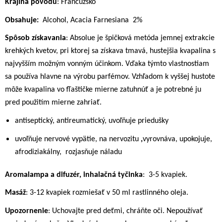
Krajina pôvodu
: Francúzsko
Obsahuje:
Alcohol,
Acacia Farnesiana
2%
Spôsob získavania
: Absolue je špičková metóda jemnej extrakcie
krehkých kvetov, pri ktorej sa získava tmavá, hustejšia kvapalina s
najvyšším možným vonným účinkom. Vďaka týmto vlastnostiam
sa používa hlavne na výrobu parfémov. Vzhľadom k vyššej hustote
môže kvapalina vo fľaštičke mierne zatuhnúť a je potrebné ju
pred použitím mierne zahriať.
antiseptický, antireumatický, uvoľňuje priedušky
uvoľňuje nervové vypätie, na nervozitu
,
vyrovnáva, upokojuje,
afrodiziakálny,
rozjasňuje náladu
Aromalampa a difuzér, inhalačná tyčinka
:
3-5 kvapiek.
Masáž
: 3-12 kvapiek rozmiešať v 50 ml rastlinného oleja.
Upozornenie
: Uchovajte pred deťmi, chráňte oči. Nepoužívať