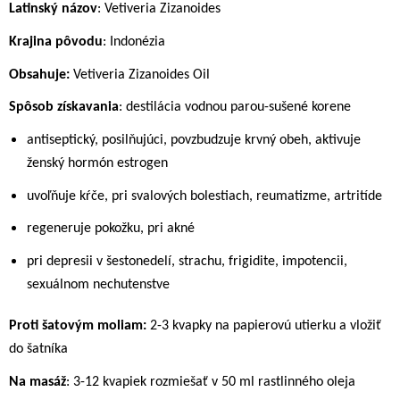
Latinský názov
: Vetiveria Zizanoides
Krajina pôvodu
: Indonézia
Obsahuje:
Vetiveria Zizanoides Oil
Spôsob získavania
: destilácia vodnou parou-sušené korene
antiseptický, posilňujúci, povzbudzuje krvný obeh, aktivuje
ženský hormón estrogen
uvoľňuje kŕče, pri svalových bolestiach, reumatizme, artritíde
regeneruje pokožku, pri akné
pri depresii v šestonedelí, strachu, frigidite, impotencii,
sexuálnom nechutenstve
Proti šatovým moliam:
2-3 kvapky na papierovú utierku a vložiť
do šatníka
Na masáž
: 3-12 kvapiek rozmiešať v 50 ml rastlinného oleja