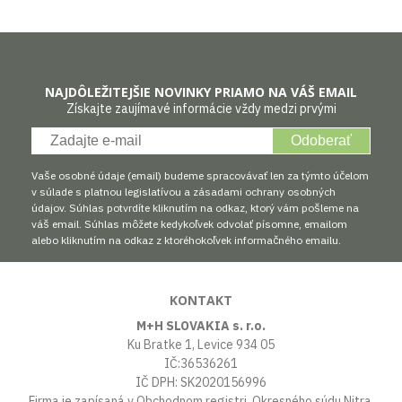
NAJDÔLEŽITEJŠIE NOVINKY PRIAMO NA VÁŠ EMAIL
Získajte zaujímavé informácie vždy medzi prvými
Odoberať
Vaše osobné údaje (email) budeme spracovávať len za týmto účelom
v súlade s platnou legislatívou a zásadami ochrany osobných
údajov. Súhlas potvrdíte kliknutím na odkaz, ktorý vám pošleme na
váš email. Súhlas môžete kedykoľvek odvolať písomne, emailom
alebo kliknutím na odkaz z ktoréhokoľvek informačného emailu.
KONTAKT
M+H SLOVAKIA s. r.o.
Ku Bratke 1, Levice 934 05
IČ:36536261
IČ DPH: SK2020156996
Firma je zapísaná v Obchodnom registri Okresného súdu Nitra,