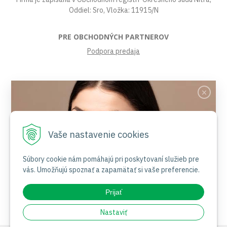
Oddiel: Sro, Vložka: 11915/N
PRE OBCHODNÝCH PARTNEROV
Podpora predaja
VŠETKO O NÁKUPE
Obchodné podmienky
Platby a poštovné
Reklamačný poriadok
Vaše nastavenie cookies
Ochrana osobných údajov
Súbory cookies
Certifikáty
Súbory cookie nám pomáhajú pri poskytovaní služieb pre
vás. Umožňujú spoznať a zapamätať si vaše preferencie.
Jemnosť nesie jas
NAŠE SOCIÁLNE SIETE
Prijať
Nakupovať
Nastaviť