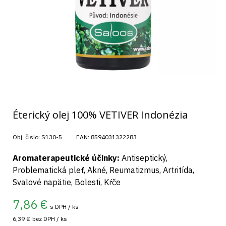
Éterický olej 100% VETIVER Indonézia
Obj. čislo:
S130-5
EAN:
8594031322283
Aromaterapeutické účinky:
Antiseptický,
Problematická pleť, Akné, Reumatizmus, Artritída,
Svalové napätie, Bolesti, Kŕče
7,86
€
s DPH / ks
6,39 €
bez DPH / ks