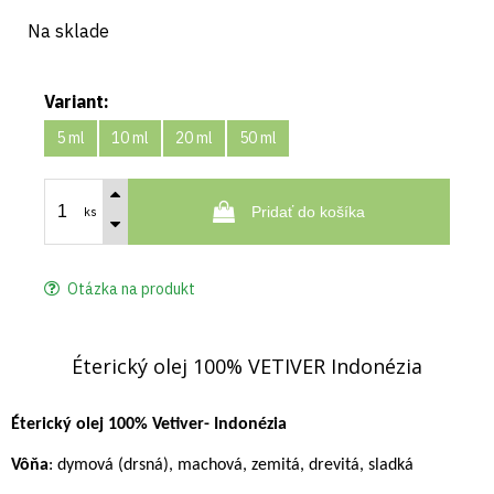
Na sklade
Variant:
5 ml
10 ml
20 ml
50 ml
Pridať do košíka
ks
Otázka na produkt
Éterický olej 100% VETIVER Indonézia
Éterický olej 100% Vetiver- Indonézia
Vôňa
: dymová (drsná), machová, zemitá, drevitá, sladká