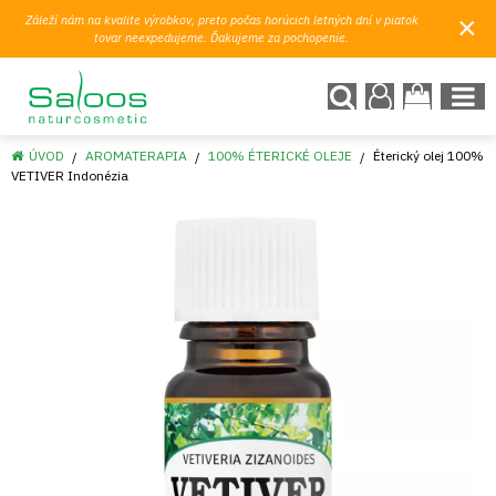
×
Záleží nám na kvalite výrobkov, preto počas horúcich letných dní v piatok
tovar neexpedujeme. Ďakujeme za pochopenie.
ÚVOD
AROMATERAPIA
100% ÉTERICKÉ OLEJE
Éterický olej 100%
VETIVER Indonézia