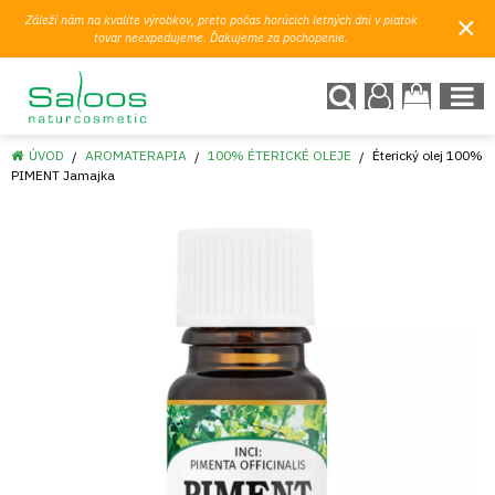
×
Záleží nám na kvalite výrobkov, preto počas horúcich letných dní v piatok
tovar neexpedujeme. Ďakujeme za pochopenie.
ÚVOD
AROMATERAPIA
100% ÉTERICKÉ OLEJE
Éterický olej 100%
PIMENT Jamajka