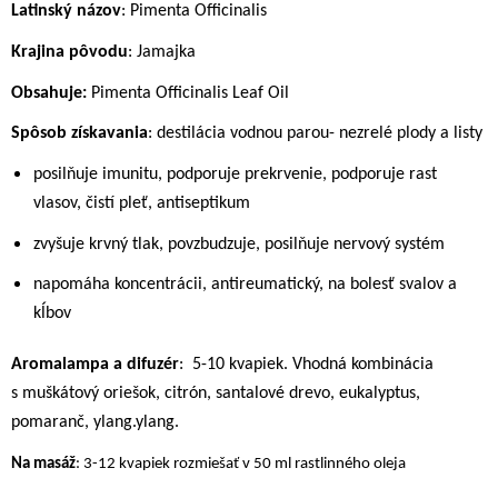
Latinský názov
: Pimenta Officinalis
Krajina pôvodu
: Jamajka
Obsahuje:
Pimenta Officinalis Leaf Oil
Spôsob získavania
: destilácia vodnou parou- nezrelé plody a listy
posilňuje imunitu, podporuje prekrvenie, podporuje rast
vlasov, čistí pleť, antiseptikum
zvyšuje krvný tlak, povzbudzuje, posilňuje nervový systém
napomáha koncentrácii, antireumatický, na bolesť svalov a
kĺbov
Aromalampa a difuzér
:
5-10 kvapiek. Vhodná kombinácia
s muškátový oriešok, citrón, santalové drevo, eukalyptus,
pomaranč, ylang.ylang.
Na masáž
: 3-12 kvapiek rozmiešať v 50 ml rastlinného oleja