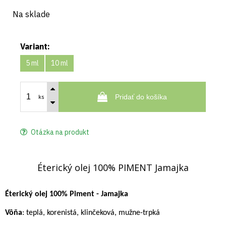
Na sklade
Variant:
5 ml
10 ml
Pridať do košíka
ks
Otázka na produkt
Éterický olej 100% PIMENT Jamajka
Éterický olej 100% Piment - Jamajka
Vôňa
: teplá, korenistá, klinčeková, mužne-trpká