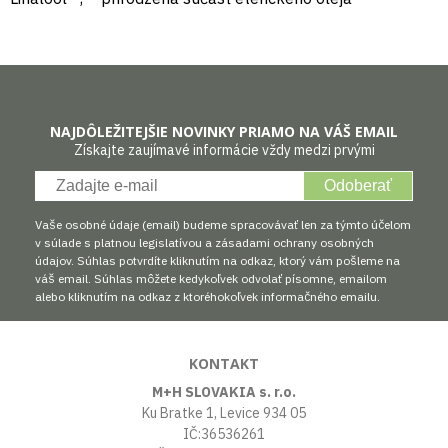
NAJDÔLEŽITEJŠIE NOVINKY PRIAMO NA VÁŠ EMAIL
Získajte zaujímavé informácie vždy medzi prvými
Odoberať
Vaše osobné údaje (email) budeme spracovávať len za týmto účelom
v súlade s platnou legislatívou a zásadami ochrany osobných
údajov. Súhlas potvrdíte kliknutím na odkaz, ktorý vám pošleme na
váš email. Súhlas môžete kedykoľvek odvolať písomne, emailom
alebo kliknutím na odkaz z ktoréhokoľvek informačného emailu.
KONTAKT
M+H SLOVAKIA s. r.o.
Ku Bratke 1, Levice 934 05
IČ:36536261