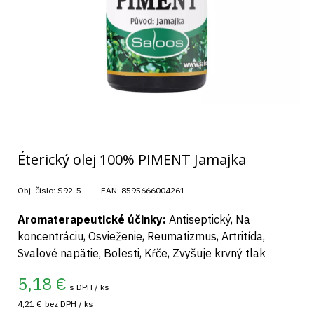
Éterický olej 100% PIMENT Jamajka
Obj. čislo:
S92-5
EAN:
8595666004261
Aromaterapeutické účinky:
Antiseptický, Na
koncentráciu, Osvieženie, Reumatizmus, Artritída,
Svalové napätie, Bolesti, Kŕče, Zvyšuje krvný tlak
5,18
€
s DPH / ks
4,21 €
bez DPH / ks