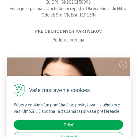
IČ DPH: SK2020156996
Firma je zapísaná v Obchodnom registri Okresného súdu Nitra,
Oddiel: Sro, Vložka: 11915/N
PRE OBCHODNÝCH PARTNEROV
Podpora predaja
VŠETKO O NÁKUPE
Obchodné podmienky
Platby a poštovné
Reklamačný poriadok
Vaše nastavenie cookies
Ochrana osobných údajov
Súbory cookies
Certifikáty
Súbory cookie nám pomáhajú pri poskytovaní služieb pre
vás. Umožňujú spoznať a zapamätať si vaše preferencie.
Jemnosť nesie jas
NAŠE SOCIÁLNE SIETE
Prijať
Nakupovať