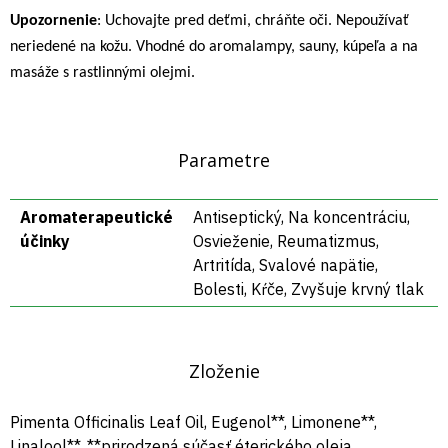
Upozornenie
: Uchovajte pred deťmi, chráňte oči. Nepoužívať
neriedené na kožu. Vhodné do aromalampy, sauny, kúpeľa a na
masáže s rastlinnými olejmi.
Parametre
Aromaterapeutické
Antiseptický, Na koncentráciu,
účinky
Osvieženie, Reumatizmus,
Artritída, Svalové napätie,
Bolesti, Kŕče, Zvyšuje krvný tlak
Zloženie
Pimenta Officinalis Leaf Oil, Eugenol**, Limonene**,
Linalool**, **prirodzená súčasť éterického oleja