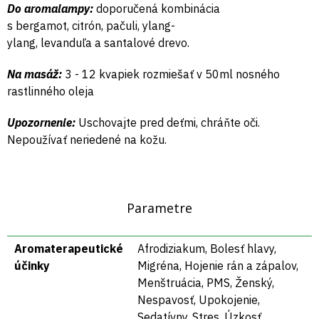
Do aromalampy:
doporučená kombinácia
s
bergamot
,
citrón
,
pačuli
,
ylang-
ylang
,
levanduľa
a
santalové drevo
.
Na masáž:
3 - 12 kvapiek rozmiešať v 50ml nosného
rastlinného oleja
Upozornenie:
Uschovajte pred deťmi, chráňte oči.
Nepoužívať neriedené na kožu.
Parametre
Aromaterapeutické
Afrodiziakum, Bolesť hlavy,
účinky
Migréna, Hojenie rán a zápalov,
Menštruácia, PMS, Ženský,
Nespavosť, Upokojenie,
Sedatívny, Stres, Úzkosť,