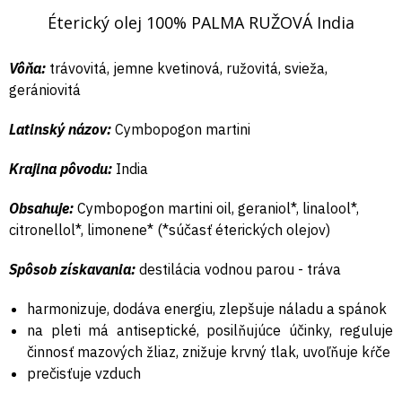
Éterický olej 100% PALMA RUŽOVÁ India
Vôňa:
trávovitá, jemne kvetinová, ružovitá, svieža,
gerániovitá
Latinský názov:
Cymbopogon martini
Krajina pôvodu:
India
Obsahuje:
Cymbopogon martini oil, geraniol*, linalool*,
citronellol*, limonene* (*súčasť éterických olejov)
Spôsob získavania:
destilácia vodnou parou - tráva
harmonizuje, dodáva energiu, zlepšuje náladu a spánok
na pleti má antiseptické, posilňujúce účinky, reguluje
činnosť mazových žliaz, znižuje krvný tlak, uvoľňuje kŕče
prečisťuje vzduch