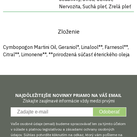
Nervozita, Suchá pleť, Zrelá pleť
Zloženie
Cymbopogon Martini Oil, Geraniol*, Linalool**, Farnesol**,
Citral**, Limonene**, **prirodzená súčasť éterického oleja
NAJDÔLEŽITEJŠIE NOVINKY PRIAMO NA VÁŠ EMAIL
Získajte zaujímavé informácie vždy medzi prvými
Odoberať
Vaše osobné údaje (email) budeme spracovávať len za týmto účelom
v súlade s platnou legislatívou a zásadami ochrany osobných
údajov. Súhlas potvrdíte kliknutím na odkaz, ktorý vám pošleme na