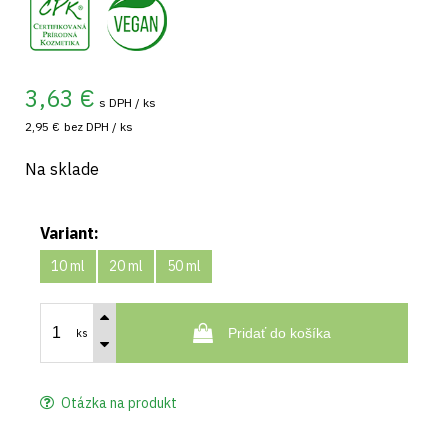
3,63
€
s DPH / ks
2,95 €
bez DPH / ks
Na sklade
Variant:
10 ml
20 ml
50 ml
Pridať do košíka
ks
Otázka na produkt