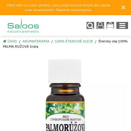
×
Záleží nám na kvalite výrobkov, preto počas horúcich letných dní v piatok
tovar neexpedujeme. Ďakujeme za pochopenie.
ÚVOD
AROMATERAPIA
100% ÉTERICKÉ OLEJE
Éterický olej 100%
PALMA RUŽOVÁ India