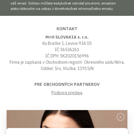
váš email. Súhlas môžete kedykoľvek odvolať písomne, emailom
alebo kliknutím na odkaz z ktoréhokoľvek informačného emailu.
KONTAKT
M+H SLOVAKIA s. r.o.
Ku Bratke 1, Levice 934 05
IČ:36536261
IČ DPH: SK2020156996
Firma je zapísaná v Obchodnom registri Okresného súdu Nitra,
Oddiel: Sro, Vložka: 11915/N
PRE OBCHODNÝCH PARTNEROV
Podpora predaja
VŠETKO O NÁKUPE
Obchodné podmienky
Platby a poštovné