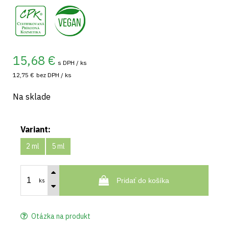
,
15,68
€
s DPH / ks
12,75 €
bez DPH / ks
Na sklade
Variant:
2 ml
5 ml
Pridať do košíka
ks
Otázka na produkt