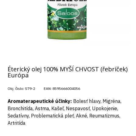
Éterický olej 100% MYŠÍ CHVOST (řebríček)
Európa
Obj. čislo:
S79-2
EAN:
8595666004056
Aromaterapeutické účinky:
Bolesť hlavy, Migréna,
Bronchitída, Astma, Kašeľ, Nespavosť, Upokojenie,
Sedatívny, Problematická pleť, Akné, Reumatizmus,
Artritída