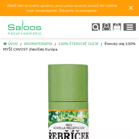
×
Záleží nám na kvalite výrobkov, preto počas horúcich letných dní v piatok
tovar neexpedujeme. Ďakujeme za pochopenie.
ÚVOD
AROMATERAPIA
100% ÉTERICKÉ OLEJE
Éterický olej 100%
MYŠÍ CHVOST (řebríček) Európa