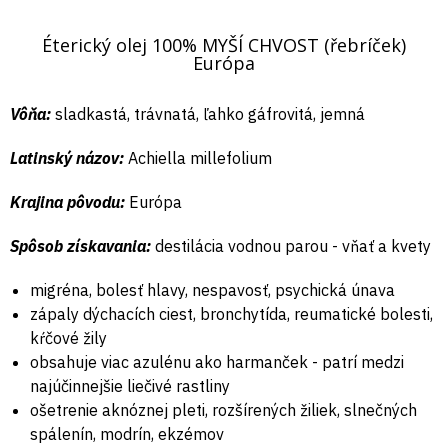
Éterický olej 100% MYŠÍ CHVOST (řebríček)
Európa
Vôňa:
sladkastá, trávnatá, ľahko gáfrovitá, jemná
Latinský názov:
Achiella millefolium
Krajina pôvodu:
Európa
Spôsob získavania:
destilácia vodnou parou - vňať a kvety
migréna, bolesť hlavy, nespavosť, psychická únava
zápaly dýchacích ciest, bronchytída, reumatické bolesti,
kŕčové žily
obsahuje viac azulénu ako harmanček - patrí medzi
najúčinnejšie liečivé rastliny
ošetrenie aknóznej pleti, rozšírených žiliek, slnečných
spálenín, modrín, ekzémov