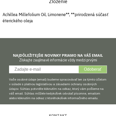
Zloženie
Achillea Millefolium Oil, Limonene**, **prirodzená súčasť
éterického oleja
NAJDÔLEŽITEJŠIE NOVINKY PRIAMO NA VÁŠ EMAIL
Získajte zaujímavé informácie vždy medzi prvými
Odoberať
Vaše osobné údaje (email) budeme spracovávať len za týmto účelom
v súlade s platnou legislatívou a zásadami ochrany osobných
údajov. Súhlas potvrdíte kliknutím na odkaz, ktorý vám pošleme na
váš email. Súhlas môžete kedykoľvek odvolať písomne, emailom
alebo kliknutím na odkaz z ktoréhokoľvek informačného emailu.
KONTAKT