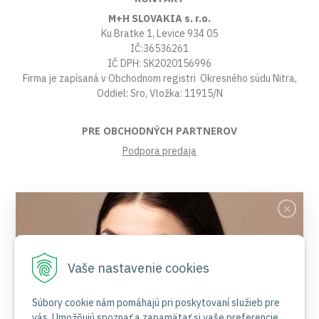
M+H SLOVAKIA s. r.o.
Ku Bratke 1, Levice 934 05
IČ:36536261
IČ DPH: SK2020156996
Firma je zapísaná v Obchodnom registri Okresného súdu Nitra,
Oddiel: Sro, Vložka: 11915/N
PRE OBCHODNÝCH PARTNEROV
Podpora predaja
VŠETKO O NÁKUPE
Obchodné podmienky
Platby a poštovné
Reklamačný poriadok
Vaše nastavenie cookies
Ochrana osobných údajov
Súbory cookies
Certifikáty
Súbory cookie nám pomáhajú pri poskytovaní služieb pre
vás. Umožňujú spoznať a zapamätať si vaše preferencie.