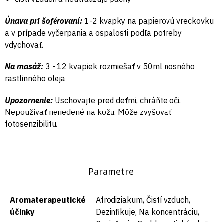
Únava pri šoférovaní:
1-2 kvapky na papierovú vreckovku
a v prípade vyčerpania a ospalosti podľa potreby
vdychovať.
Na masáž:
3 - 12 kvapiek rozmiešať v 50ml nosného
rastlinného oleja
Upozornenie:
Uschovajte pred deťmi, chráňte oči.
Nepoužívať neriedené na kožu. Môže zvyšovať
fotosenzibilitu.
Parametre
Aromaterapeutické
Afrodiziakum, Čistí vzduch,
účinky
Dezinfikuje, Na koncentráciu,