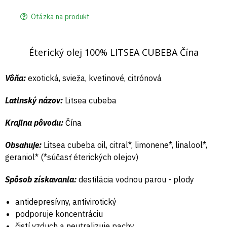
Otázka na produkt
Éterický olej 100% LITSEA CUBEBA Čína
Vôňa:
exotická, svieža, kvetinové, citrónová
Latinský názov:
Litsea cubeba
Krajina pôvodu:
Čína
Obsahuje:
Litsea cubeba oil, citral*, limonene*, linalool*,
geraniol* (*súčasť éterických olejov)
Spôsob získavania:
destilácia vodnou parou - plody
antidepresívny, antivirotický
podporuje koncentráciu
čistí vzduch a neutralizuje pachy