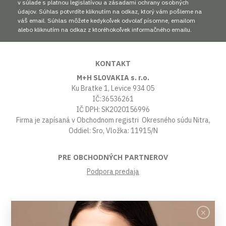
v súlade s platnou legislatívou a zásadami ochrany osobných
údajov. Súhlas potvrdíte kliknutím na odkaz, ktorý vám pošleme na
váš email. Súhlas môžete kedykoľvek odvolať písomne, emailom
alebo kliknutím na odkaz z ktoréhokoľvek informačného emailu.
KONTAKT
M+H SLOVAKIA s. r.o.
Ku Bratke 1, Levice 934 05
IČ:36536261
IČ DPH: SK2020156996
Firma je zapísaná v Obchodnom registri Okresného súdu Nitra,
Oddiel: Sro, Vložka: 11915/N
PRE OBCHODNÝCH PARTNEROV
Podpora predaja
VŠETKO O NÁKUPE
Obchodné podmienky