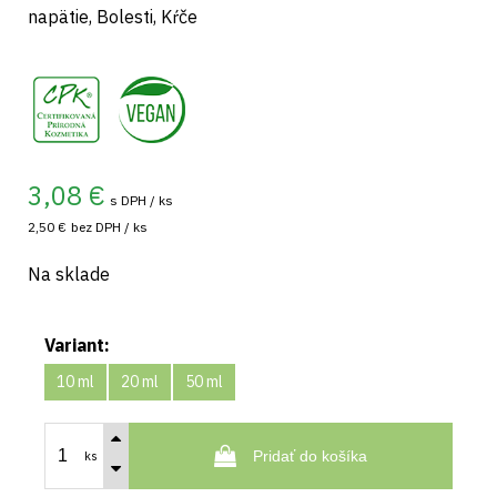
napätie, Bolesti, Kŕče
,
3,08
€
s DPH / ks
2,50 €
bez DPH / ks
Na sklade
Variant:
10 ml
20 ml
50 ml
Pridať do košíka
ks