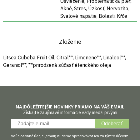
Osvieženie, Problematická pleť,
Akné, Stres, Úzkosť, Nervozita,
Svalové napätie, Bolesti, Kŕče
Zloženie
Litsea Cubeba Fruit Oil, Citral**, Limonene**, Linalool**,
Geraniol**, **prirodzená súčasť éterického oleja
NAJDÔLEŽITEJŠIE NOVINKY PRIAMO NA VÁŠ EMAIL
Získajte zaujímavé informácie vždy medzi prvými
Odoberať
Vaše osobné údaje (email) budeme spracovávať len za týmto účelom