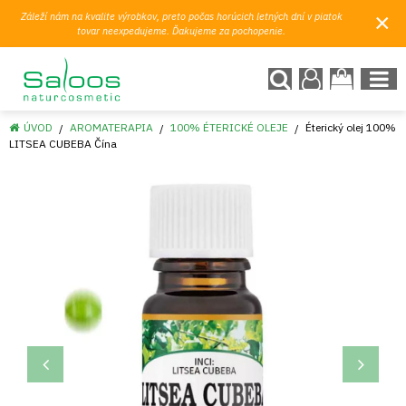
×
Záleží nám na kvalite výrobkov, preto počas horúcich letných dní v piatok
tovar neexpedujeme. Ďakujeme za pochopenie.
ÚVOD
AROMATERAPIA
100% ÉTERICKÉ OLEJE
Éterický olej 100%
LITSEA CUBEBA Čína