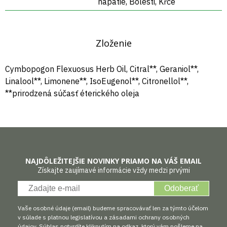
napätie, Bolesti, Kŕče
Zloženie
Cymbopogon Flexuosus Herb Oil, Citral**, Geraniol**,
Linalool**, Limonene**, IsoEugenol**, Citronellol**,
**prirodzená súčasť éterického oleja
NAJDÔLEŽITEJŠIE NOVINKY PRIAMO NA VÁŠ EMAIL
Získajte zaujímavé informácie vždy medzi prvými
Odoberať
Vaše osobné údaje (email) budeme spracovávať len za týmto účelom
v súlade s platnou legislatívou a zásadami ochrany osobných
údajov. Súhlas potvrdíte kliknutím na odkaz, ktorý vám pošleme na