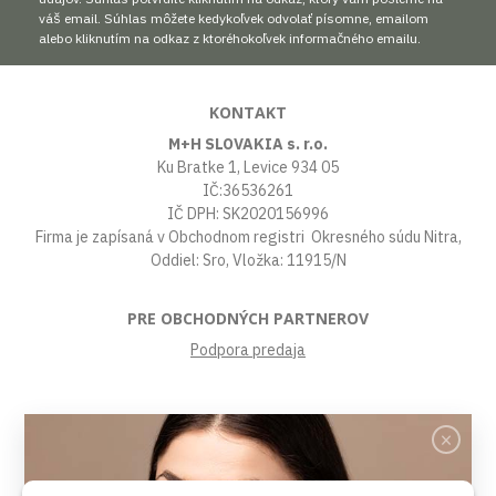
váš email. Súhlas môžete kedykoľvek odvolať písomne, emailom
alebo kliknutím na odkaz z ktoréhokoľvek informačného emailu.
KONTAKT
M+H SLOVAKIA s. r.o.
Ku Bratke 1, Levice 934 05
IČ:36536261
IČ DPH: SK2020156996
Firma je zapísaná v Obchodnom registri Okresného súdu Nitra,
Oddiel: Sro, Vložka: 11915/N
PRE OBCHODNÝCH PARTNEROV
Podpora predaja
VŠETKO O NÁKUPE
Obchodné podmienky
Platby a poštovné