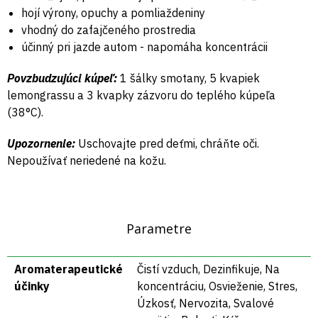
hojí výrony, opuchy a pomliaždeniny
vhodný do zafajčeného prostredia
účinný pri jazde autom - napomáha koncentrácii
Povzbudzujúci kúpeľ:
1 šálky smotany, 5 kvapiek
lemongrassu a 3 kvapky zázvoru do teplého kúpeľa
(38°C).
Upozornenie:
Uschovajte pred deťmi, chráňte oči.
Nepoužívať neriedené na kožu.
Parametre
Aromaterapeutické
Čistí vzduch, Dezinfikuje, Na
účinky
koncentráciu, Osvieženie, Stres,
Úzkosť, Nervozita, Svalové