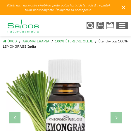
×
Záleží nám na kvalite výrobkov, preto počas horúcich letných dní v piatok
tovar neexpedujeme. Ďakujeme za pochopenie.
ÚVOD
AROMATERAPIA
100% ÉTERICKÉ OLEJE
Éterický olej 100%
LEMONGRASS India