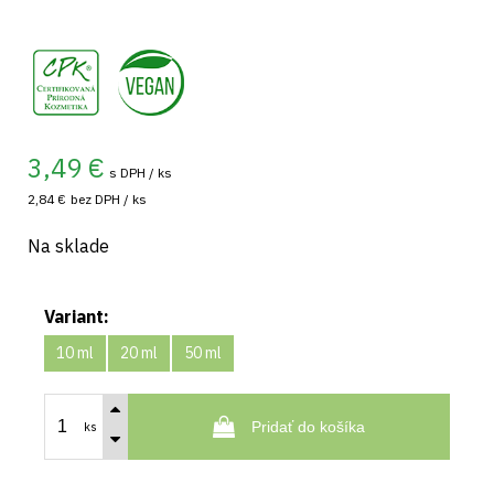
,
3,49
€
s DPH / ks
2,84 €
bez DPH / ks
Na sklade
Variant:
10 ml
20 ml
50 ml
Pridať do košíka
ks