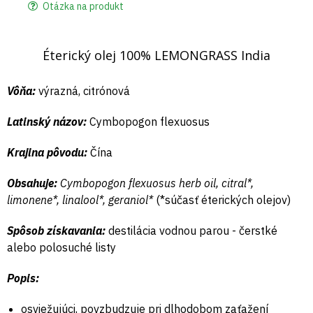
Otázka na produkt
Éterický olej 100% LEMONGRASS India
Vôňa:
výrazná, citrónová
Latinský názov:
Cymbopogon flexuosus
Krajina pôvodu:
Čína
Obsahuje:
Cymbopogon flexuosus herb oil, citral*,
limonene*, linalool*, geraniol*
(*súčasť éterických olejov)
Spôsob získavania:
destilácia vodnou parou - čerstké
alebo polosuché listy
Popis:
osviežujúci, povzbudzuje pri dlhodobom zaťažení