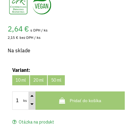
2,64
€
s DPH / ks
2,15 €
bez DPH / ks
Na sklade
Variant:
10 ml
20 ml
50 ml
Pridať do košíka
ks
Otázka na produkt