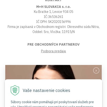
M+H SLOVAKIA s. r.o.
Ku Bratke 1, Levice 934 05
IČ:36536261
IČ DPH: SK2020156996
Firma je zapísaná v Obchodnom registri Okresného súdu Nitra,
Oddiel: Sro, Vložka: 11915/N
PRE OBCHODNÝCH PARTNEROV
Podpora predaja
VŠETKO O NÁKUPE
Obchodné podmienky
Platby a poštovné
Reklamačný poriadok
Vaše nastavenie cookies
Ochrana osobných údajov
Súbory cookies
Certifikáty
Súbory cookie nám pomáhajú pri poskytovaní služieb pre