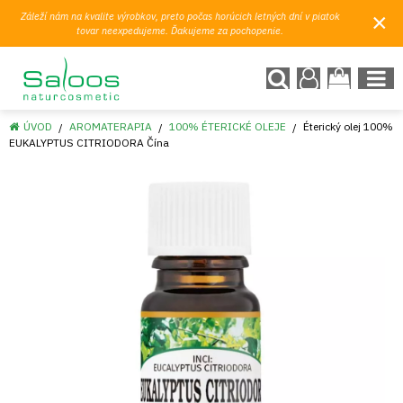
×
Záleží nám na kvalite výrobkov, preto počas horúcich letných dní v piatok
tovar neexpedujeme. Ďakujeme za pochopenie.
ÚVOD
AROMATERAPIA
100% ÉTERICKÉ OLEJE
Éterický olej 100%
EUKALYPTUS CITRIODORA Čína