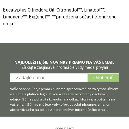
Eucalyptus Citriodora Oil, Citronellol**, Linalool**,
Limonene**, Eugenol**, **prirodzená súčasť éterického
oleja
NAJDÔLEŽITEJŠIE NOVINKY PRIAMO NA VÁŠ EMAIL
Získajte zaujímavé informácie vždy medzi prvými
Odoberať
Vaše osobné údaje (email) budeme spracovávať len za týmto účelom
v súlade s platnou legislatívou a zásadami ochrany osobných
údajov. Súhlas potvrdíte kliknutím na odkaz, ktorý vám pošleme na
váš email. Súhlas môžete kedykoľvek odvolať písomne, emailom
alebo kliknutím na odkaz z ktoréhokoľvek informačného emailu.
KONTAKT