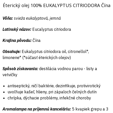
Éterický olej 100% EUKALYPTUS CITRIODORA Čína
Vôňa:
svieža eukalyptová, jemná
Latinský názov:
Eucalyptus citriodora
Krajina pôvodu:
Čína
Obsahuje:
Eukalyptus citriodora oil, citronellol*,
limonene* (*súčasť éterických olejov)
Spôsob získavania:
destilácia vodnou parou - listy a
vetvičky
antiseptický, ničí baktérie, dezinfikuje, protivirotický
uvoľňuje kašeľ, hlieny, pri zápaloch čelných dutín
chrípka, dýchacie problémy, infekčné choroby
Aromalampa na príjemnú kanceláriu:
5 kvapiek
grepu
a 3