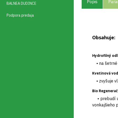
Popis
Para
BALNEA DUDINCE
Podpora predaja
Obsahuje:
Hydrofilný odl
• na šetrné č
Kvetinová vo
• zvyšuje vlhk
Bio Regenerač
• prebudí una
vonkajšieho p