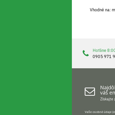
Vhodné na: m
Hotline 8:0
0905 971 
Najdôl
váš em
Získajte 
Vaše osobné údaje (e