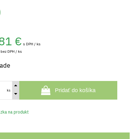
81
€
s DPH / ks
bez DPH / ks
lade
Pridať do košíka
ks
zka na produkt