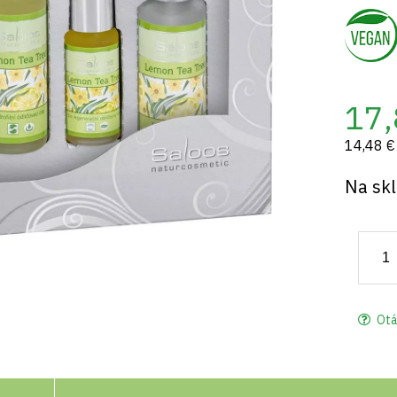
17,
14,48 €
Na sk
Otá