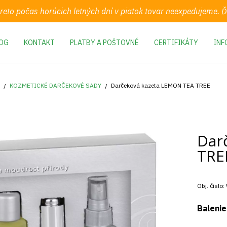
preto počas horúcich letných dní v piatok tovar neexpedujeme.
OG
KONTAKT
PLATBY A POŠTOVNÉ
CERTIFIKÁTY
INF
KOZMETICKÉ DARČEKOVÉ SADY
Darčeková kazeta LEMON TEA TREE
Dar
TRE
Obj. čislo:
Balenie