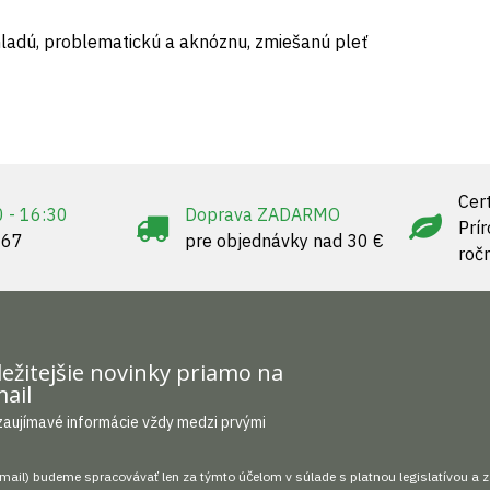
ladú, problematickú a aknóznu, zmiešanú pleť
Cert
0 - 16:30
Doprava ZADARMO
Prí
967
pre objednávky nad 30 €
roč
ežitejšie novinky priamo na
ail
zaujímavé informácie vždy medzi prvými
mail) budeme spracovávať len za týmto účelom v súlade s platnou legislatívou a 