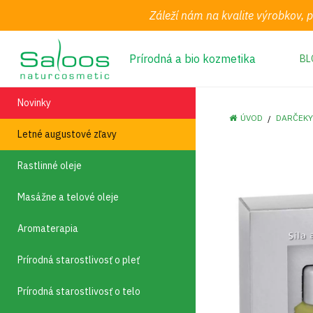
Záleží nám na kvalite výrobkov, 
Prírodná a bio kozmetika
BL
Novinky
ÚVOD
DARČEKY
Letné augustové zľavy
Rastlinné oleje
Masážne a telové oleje
Aromaterapia
Prírodná starostlivosť o pleť
Prírodná starostlivosť o telo