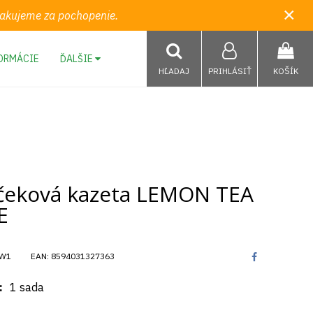
×
 Ďakujeme za pochopenie.
ORMÁCIE
ĎALŠIE
HĽADAJ
PRIHLÁSIŤ
KOŠÍK
čeková kazeta LEMON TEA
E
W1
EAN:
8594031327363
1 sada