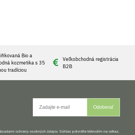
ifikovaná Bio a
Veľkobchodná registrácia
rodná kozmetika s 35
B2B
nou tradíciou
Odoberať
zásadami ochrany osobných údajov. Súhlas potvrdíte kliknutím na odkaz,