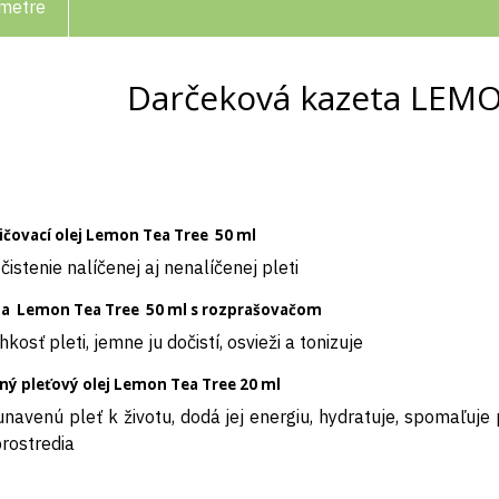
metre
Darčeková kazeta LEM
ičovací olej Lemon Tea Tree 50 ml
istenie nalíčenej aj nenalíčenej pleti
da Lemon Tea Tree 50 ml s rozprašovačom
osť pleti, jemne ju dočistí, osvieži a tonizuje
ný pleťový olej Lemon Tea Tree 20 ml
venú pleť k životu, dodá jej energiu, hydratuje, spomaľuje p
rostredia