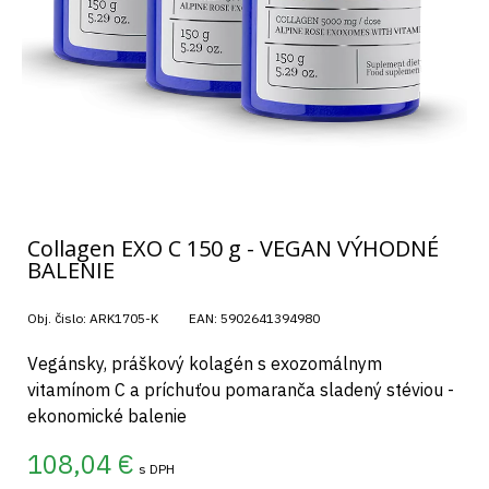
Collagen EXO C 150 g - VEGAN VÝHODNÉ
BALENIE
Obj. čislo:
ARK1705-K
EAN:
5902641394980
Vegánsky, práškový kolagén s exozomálnym
vitamínom C a príchuťou pomaranča sladený stéviou -
ekonomické balenie
108,04
€
s DPH