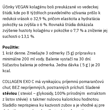
Účinky VEGAN kolagénu boli preukázané vo vedeckej
štúdii, kde po 8 týždňoch pravidelného užívania prišlo k
redukcii vrások o 32,9 %, pričom elasticita a hydratácia
pokožky sa zvýšila o 6 %. Rovnaká štúdia dokázala
zvýšenie hustoty kolagénu v pokožke o 7,7 % a zníženie jej
suchosti o 13,1 %.
Použitie:
1 krát denne. Zmiešajte 3 odmerky (5 g) prípravku s
minimálne 200 ml vody. Balenie vystačí na 30 dní.
Súčasťou balenia je odmerka. Jedna dávka ( 5 g ) je 20
kcal.
COLLAGEN EXO C má vynikajúcu, príjemnú pomarančovú
chuť, BEZ nepríjemných, postranných príchutí. Sladené
stéviou
( steviol – glykosidy, 100% prírodným extraktom
z listov stévie) s takmer nulovou kalorickou hodnotou.
Sladidlo neprispieva ku kazivosti zubov a je vhodné aj pre