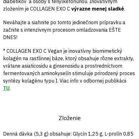
diabetikov a osoby s fenylketonúriou. Inovatívnym
zložením je COLLAGEN EXO C
výrazne menej sladké
.
Neváhajte a siahnite po tomto jedinečnom prípravku a
začnite s intenzívnym procesom omladzovania EŠTE
DNES!
* COLLAGEN EXO C Vegan je inovatívny biomimetický
kolagén na rastlinnej báze, ktorý obsahuje rôzne extrakty,
vrátane asiaticosidu a ginsenosidu a prostredníctvom
fermentovaných aminokyselín stimuluje prirodzený proces
syntézy kolagénu typu I. Viac info v odbornej publikácii
TU
.
Zloženie
Denná dávka (5,3 g) obsahuje: Glycín 1,25 g, L-prolín 0,85