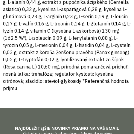
g, L-alanín 0,44 g, extrakt z pupočníka ázijského (Centella
asiatica) 0,32 g, kyselina L-asparágová 0,28 g, kyselina L-
glutámová 0,23 g, L-arginín 0,23 g, L-serín 0,19 g, L-leucín
0,17 g, L-valín 0,16 g, L-treonín 0,14 g, L-glutamín 0,14 g, L-
lyzín 0,14 g, vitamín C (kyselina L-askorbová) 130 mg
(162,5 %*), L-izoleucín 0,09 g, L-fenylalanín 0,08 g, L-
tyrozín 0,05 g, L-metionín 0,04 g, L-histidín 0,04 g, L-cysteín
0,03 g, extrakt z koreňa ženšenu pravého (Panax ginseng)
0,02 g, L-tryptofán 0,02 g, lyofilizovaný extrakt zo šípok
(Rosa canina L.) 10,60 mg, prírodná pomarančová príchuť;
nosná látka: trehalóza; regulátor kyslosti: kyselina
citrónová; sladidlo: steviol-glykosidy *Referenčná hodnota
príjmu
NAJDÔLEŽITEJŠIE NOVINKY PRIAMO NA VÁŠ EMAIL
Získajte zaujímavé informácie vždy medzi prvými