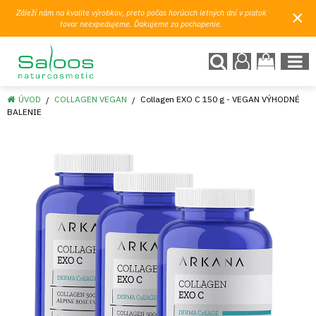
×
Záleží nám na kvalite výrobkov, preto počas horúcich letných dní v piatok
tovar neexpedujeme. Ďakujeme za pochopenie.
ÚVOD
COLLAGEN VEGAN
Collagen EXO C 150 g - VEGAN VÝHODNÉ
BALENIE