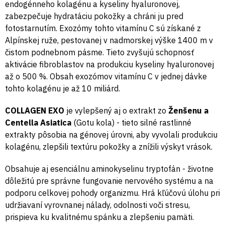
endogénneho kolagénu a kyseliny hyaluronovej,
zabezpečuje hydratáciu pokožky a chráni ju pred
fotostarnutím. Exozómy tohto vitamínu C sú získané z
Alpínskej ruže, pestovanej v nadmorskej výške 1400 m v
čistom podnebnom pásme. Tieto zvyšujú schopnosť
aktivácie fibroblastov na produkciu kyseliny hyaluronovej
až o 500 %. Obsah exozómov vitamínu C v jednej dávke
tohto kolagénu je až 10 miliárd.
COLLAGEN EXO
je vylepšený aj o extrakt zo
Ženšenu a
Centella Asiatica
(Gotu kola) - tieto silné rastlinné
extrakty pôsobia na génovej úrovni, aby vyvolali produkciu
kolagénu, zlepšili textúru pokožky a znížili výskyt vrások.
Obsahuje aj esenciálnu aminokyselinu tryptofán - životne
dôležitú pre správne fungovanie nervového systému a na
podporu celkovej pohody organizmu. Hrá kľúčovú úlohu pri
udržiavaní vyrovnanej nálady, odolnosti voči stresu,
prispieva ku kvalitnému spánku a zlepšeniu pamäti.