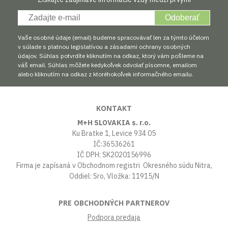
Odoberať
Vaše osobné údaje (email) budeme spracovávať len za týmto účelom
v súlade s platnou legislatívou a zásadami ochrany osobných
údajov. Súhlas potvrdíte kliknutím na odkaz, ktorý vám pošleme na
váš email. Súhlas môžete kedykoľvek odvolať písomne, emailom
alebo kliknutím na odkaz z ktoréhokoľvek informačného emailu.
KONTAKT
M+H SLOVAKIA s. r.o.
Ku Bratke 1, Levice 934 05
IČ:36536261
IČ DPH: SK2020156996
Firma je zapísaná v Obchodnom registri Okresného súdu Nitra,
Oddiel: Sro, Vložka: 11915/N
PRE OBCHODNÝCH PARTNEROV
Podpora predaja