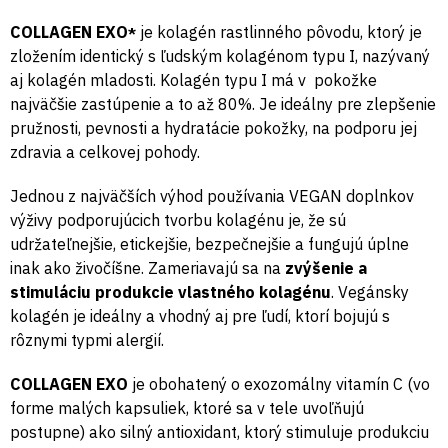
COLLAGEN EXO
je kolagén rastlinného pôvodu, ktorý je
*
zložením identický s ľudským kolagénom typu I, nazývaný
aj kolagén mladosti. Kolagén typu I má v pokožke
najväčšie zastúpenie a to až 80%. Je ideálny pre zlepšenie
pružnosti, pevnosti a hydratácie pokožky, na podporu jej
zdravia a celkovej pohody.
Jednou z najväčších výhod používania VEGAN doplnkov
výživy podporujúcich tvorbu kolagénu je, že sú
udržateľnejšie, etickejšie, bezpečnejšie a fungujú úplne
inak ako živočíšne. Zameriavajú sa na
zvýšenie a
stimuláciu produkcie vlastného kolagénu
. Vegánsky
kolagén je ideálny a vhodný aj pre ľudí, ktorí bojujú s
rôznymi typmi alergií.
COLLAGEN EXO
je obohatený o exozomálny vitamín C (vo
forme malých kapsuliek, ktoré sa v tele uvoľňujú
postupne) ako silný antioxidant, ktorý stimuluje produkciu