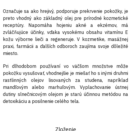
Označuje sa ako hrejivý, podporuje prekrvenie pokožky, je
preto vhodný ako základný olej pre prírodné kozmetické
receptúry. Napomáha hojeniu akné a ekzémov, má
zvláčňujúce účinky, vďaka vysokému obsahu vitamínu E
kožu výborne lieči a regeneruje. V kozmetike, masážnej
praxi, farmácii a ďalších odboroch zaujíma svoje dôležité
miesto.
Pri dlhodobom používaní vo väčšom množstve môže
pokožku vysušovať, vhodnejšie je miešať ho s inými druhmi
rastlinných olejov lisovaných za studena, napríklad
mandľovým alebo marhuľovým. Vyplachovanie ústnej
dutiny slnečnicovým olejom je starú účinnou metódou na
detoxikáciu a posilnenie celého tela.
Zloženie