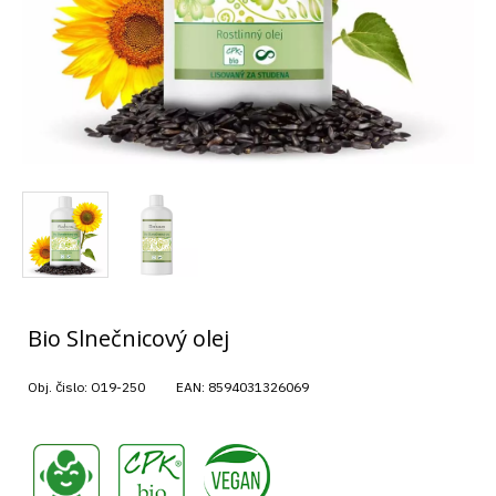
Bio Slnečnicový olej
Obj. čislo:
O19-250
EAN:
8594031326069
,
,