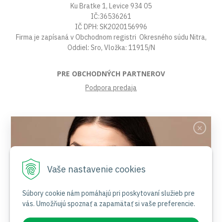
Ku Bratke 1, Levice 934 05
IČ:36536261
IČ DPH: SK2020156996
Firma je zapísaná v Obchodnom registri Okresného súdu Nitra,
Oddiel: Sro, Vložka: 11915/N
PRE OBCHODNÝCH PARTNEROV
Podpora predaja
VŠETKO O NÁKUPE
Obchodné podmienky
Platby a poštovné
Reklamačný poriadok
Vaše nastavenie cookies
Ochrana osobných údajov
Súbory cookies
Certifikáty
Súbory cookie nám pomáhajú pri poskytovaní služieb pre
vás. Umožňujú spoznať a zapamätať si vaše preferencie.
Jemnosť nesie jas
NAŠE SOCIÁLNE SIETE