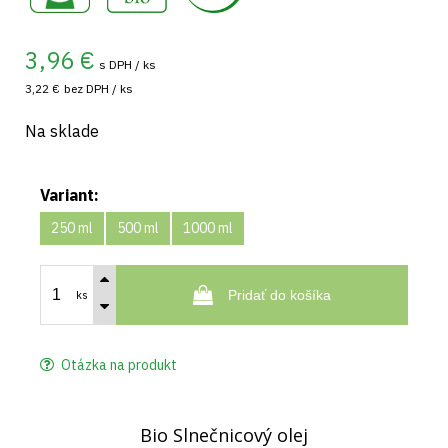
3,96
€
s DPH / ks
3,22 €
bez DPH / ks
Na sklade
Variant:
250 ml
500 ml
1000 ml
Pridať do košíka
ks
Otázka na produkt
Bio Slnečnicový olej