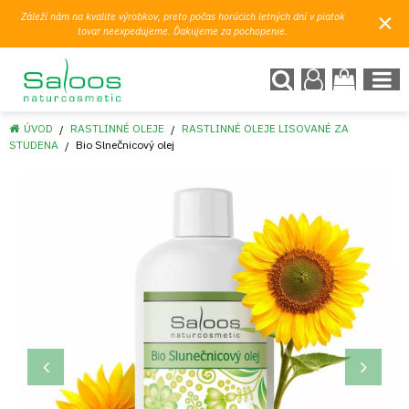
×
Záleží nám na kvalite výrobkov, preto počas horúcich letných dní v piatok
tovar neexpedujeme. Ďakujeme za pochopenie.
ÚVOD
RASTLINNÉ OLEJE
RASTLINNÉ OLEJE LISOVANÉ ZA
STUDENA
Bio Slnečnicový olej