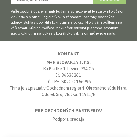
Vaše osobné údaje (email) budeme spracovávať len za týmto účelom
v súlade s platnou legislatívou a zásadami ochrany osobných
údajov. Súhlas potvrdíte kliknutím na odkaz, ktorý vám pošleme na
váš email. Súhlas môžete kedykoľvek odvolať písomne, emailom
alebo kliknutím na odkaz z ktoréhokoľvek informačného emailu.
KONTAKT
M+H SLOVAKIA s. r.o.
Ku Bratke 1, Levice 934 05
IČ:36536261
IČ DPH: SK2020156996
Firma je zapísaná v Obchodnom registri Okresného súdu Nitra,
Oddiel: Sro, Vložka: 11915/N
PRE OBCHODNÝCH PARTNEROV
Podpora predaja