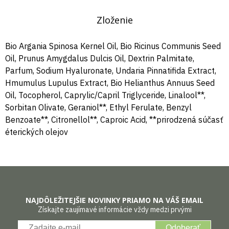
Zloženie
Bio Argania Spinosa Kernel Oil, Bio Ricinus Communis Seed
Oil, Prunus Amygdalus Dulcis Oil, Dextrin Palmitate,
Parfum, Sodium Hyaluronate, Undaria Pinnatifida Extract,
Hmumulus Lupulus Extract, Bio Helianthus Annuus Seed
Oil, Tocopherol, Caprylic/Capril Triglyceride, Linalool**,
Sorbitan Olivate, Geraniol**, Ethyl Ferulate, Benzyl
Benzoate**, Citronellol**, Caproic Acid, **prirodzená súčasť
éterických olejov
NAJDÔLEŽITEJŠIE NOVINKY PRIAMO NA VÁŠ EMAIL
Získajte zaujímavé informácie vždy medzi prvými
Odoberať