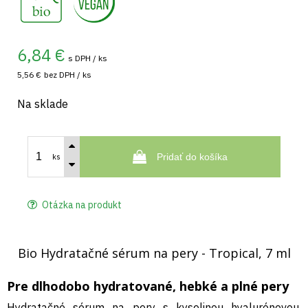
6,84
€
s DPH / ks
5,56 €
bez DPH / ks
Na sklade
Pridať do košíka
ks
Otázka na produkt
Bio Hydratačné sérum na pery - Tropical, 7 ml
Pre dlhodobo hydratované, hebké a plné pery
Hydratačné sérum na pery s kyselinou hyalurónovou,