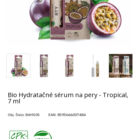
Bio Hydratačné sérum na pery - Tropical,
7 ml
Obj. čislo:
BAHS05
EAN:
8595666007484
,