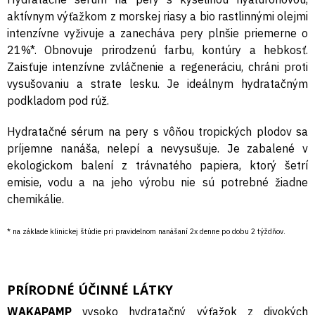
aktívnym výťažkom z morskej riasy a bio rastlinnými olejmi
intenzívne vyživuje a zanecháva pery plnšie priemerne o
21%*. Obnovuje prirodzenú farbu, kontúry a hebkosť.
Zaisťuje intenzívne zvláčnenie a regeneráciu, chráni proti
vysušovaniu a strate lesku. Je ideálnym hydratačným
podkladom pod rúž.
Hydratačné sérum na pery s vôňou tropických plodov sa
príjemne nanáša, nelepí a nevysušuje. Je zabalené v
ekologickom balení z trávnatého papiera, ktorý šetrí
emisie, vodu a na jeho výrobu nie sú potrebné žiadne
chemikálie.
* na základe klinickej štúdie pri pravidelnom nanášaní 2x denne po dobu 2 týždňov.
PRÍRODNÉ ÚČINNÉ LÁTKY
WAKAPAMP
vysoko hydratačný výťažok z divokých