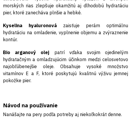
morských rias zlepšuje okamžitú aj dlhodobú hydratáciu
pier, ktoré zanecháva plnšie a hebké.
Kyselina hyaluronová
zaisťuje perám optimálnu
hydratáciu na omladenie, vyplnenie objemu a zvýraznenie
kontúr.
Bio arganový olej
patrí vďaka svojim ojedinelým
hydratačným a omladzujúcim účinkom medzi celosvetovo
najobľúbenejšie oleje. Obsahuje vysoké množstvo
vitamínov E a F, ktoré poskytujú kvalitnú výživu jemnej
pokožke pier.
Návod na používanie
Nanášajte na pery podľa potreby aj niekoľkokrát denne.