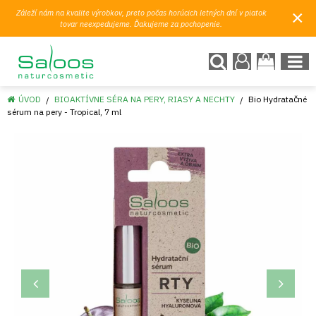
×
Záleží nám na kvalite výrobkov, preto počas horúcich letných dní v piatok
tovar neexpedujeme. Ďakujeme za pochopenie.
ÚVOD
BIOAKTÍVNE SÉRA NA PERY, RIASY A NECHTY
Bio Hydratačné
sérum na pery - Tropical, 7 ml