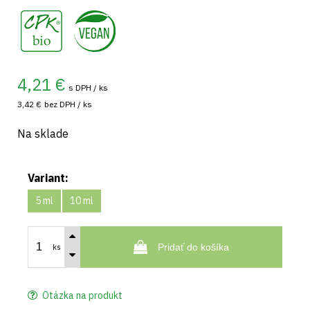
,
4,21
€
s DPH / ks
3,42 €
bez DPH / ks
Na sklade
Variant:
5 ml
10 ml
Pridať do košíka
ks
Otázka na produkt