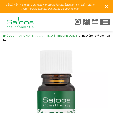
×
Záleží nám na kvalite výrobkov, preto počas horúcich letných dní v piatok
tovar neexpedujeme. Ďakujeme za pochopenie.
ÚVOD
AROMATERAPIA
BIO ÉTERICKÉ OLEJE
BIO éterický olej Tea
Tree