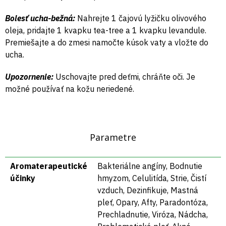
Bolesť ucha-bežná:
Nahrejte 1 čajovú lyžičku olivového
oleja, pridajte 1 kvapku tea-tree a 1 kvapku
levandule
.
Premiešajte a do zmesi namočte kúsok vaty a vložte do
ucha.
Upozornenie:
Uschovajte pred deťmi, chráňte oči. Je
možné používať na kožu neriedené.
Parametre
Aromaterapeutické
Bakteriálne angíny, Bodnutie
účinky
hmyzom, Celulitída, Strie, Čistí
vzduch, Dezinfikuje, Mastná
pleť, Opary, Afty, Paradontóza,
Prechladnutie, Viróza, Nádcha,