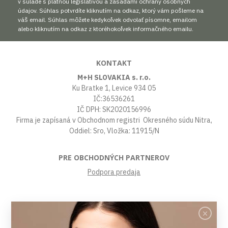
v súlade s platnou legislatívou a zásadami ochrany osobných
údajov. Súhlas potvrdíte kliknutím na odkaz, ktorý vám pošleme na
váš email. Súhlas môžete kedykoľvek odvolať písomne, emailom
alebo kliknutím na odkaz z ktoréhokoľvek informačného emailu.
KONTAKT
M+H SLOVAKIA s. r.o.
Ku Bratke 1, Levice 934 05
IČ:36536261
IČ DPH: SK2020156996
Firma je zapísaná v Obchodnom registri Okresného súdu Nitra,
Oddiel: Sro, Vložka: 11915/N
PRE OBCHODNÝCH PARTNEROV
Podpora predaja
VŠETKO O NÁKUPE
Obchodné podmienky