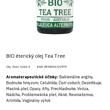
BIO éterický olej Tea Tree
Obj. čislo:
S262-5
EAN:
8594031322979
Aromaterapeutické účinky:
Bakteriálne angíny,
Bodnutie hmyzom, Celulitída, Čistí vzduch, Dezinfikuje,
Mastná pleť, Opary, Afty, Prechladnutie, Viróza,
Nádcha, Problematická pleť, Akné, Reumatizmus,
Artritída, Vaginálny výtok