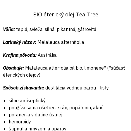
BIO éterický olej Tea Tree
Vôňa:
teplá, svieža, silná, pikantná, gáfrovitá
Latinský názov:
Melaleuca alternifolia
Krajina pôvodu:
Austrália
Obsahuje:
Malaleuca alterfolia oil bio, limonene* (*súčasť
éterických olejov)
Spôsob získavania:
destilácia vodnou parou - listy
silne antiseptický
používa sa na ošetrenie rán, popálenín, akné
poranenia v dutine ústnej
hemoroidy
štipnutia hmyzom a oparov