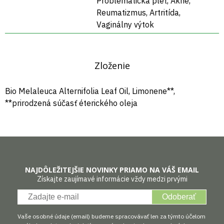
Problematická pleť, Akné,
Reumatizmus, Artritída,
Vaginálny výtok
Zloženie
Bio Melaleuca Alternifolia Leaf Oil, Limonene**,
**prirodzená súčasť éterického oleja
NAJDÔLEŽITEJŠIE NOVINKY PRIAMO NA VÁŠ EMAIL
Získajte zaujímavé informácie vždy medzi prvými
Odoberať
Vaše osobné údaje (email) budeme spracovávať len za týmto účelom