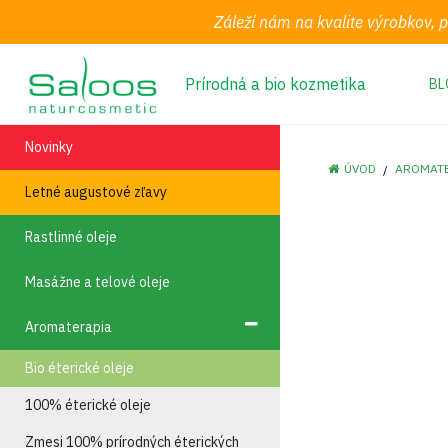
Záleží nám na kvalite výrobkov, 
Prírodná a bio kozmetika
BL
Novinky
ÚVOD
AROMAT
Letné augustové zľavy
Rastlinné oleje
Masážne a telové oleje
Aromaterapia
Bio éterické oleje
100% éterické oleje
Zmesi 100% prírodných éterických