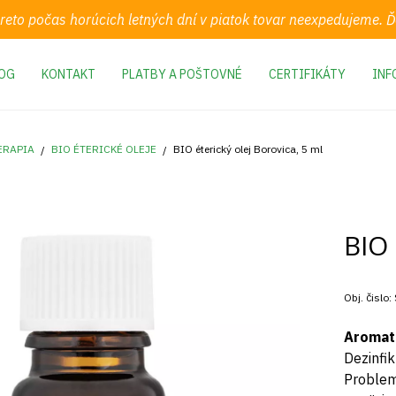
preto počas horúcich letných dní v piatok tovar neexpedujeme.
OG
KONTAKT
PLATBY A POŠTOVNÉ
CERTIFIKÁTY
INF
ERAPIA
BIO ÉTERICKÉ OLEJE
BIO éterický olej Borovica, 5 ml
BIO 
Obj. čislo:
Aromat
Dezinfik
Problem