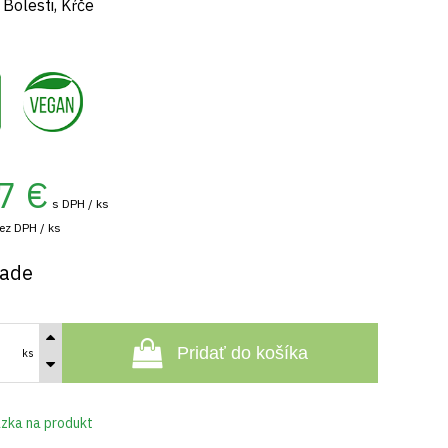
 Bolesti, Kŕče
,
7
€
s DPH / ks
ez DPH / ks
lade
Pridať do košíka
ks
zka na produkt