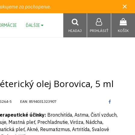
×
 Ďakujeme za pochopenie.
ORMÁCIE
ĎALŠIE
HĽADAJ
PRIHLÁSIŤ
KOŠÍK
éterický olej Borovica, 5 ml
S264-5
EAN:
8594031323907
erapeutické účinky:
Bronchitída, Astma, Čistí vzduch,
uje, Mastná pleť, Prechladnutie, Viróza, Nádcha,
atická pleť, Akné, Reumatizmus, Artritída, Svalové