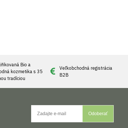
ifikovaná Bio a
Veľkobchodná registrácia
rodná kozmetika s 35
B2B
nou tradíciou
Odoberať