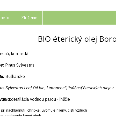
metre
Zloženie
BIO éterický olej Boro
lesná, korenistá
ov:
Pinus Sylvestris
du:
Bulharsko
us Sylvestris Leaf Oil bio, Limonene*, *súčasť éterických olejov
vania:
destilácia vodnou parou - ihličie
 pri nachladnutí, chrípke, uvoľňuje hlieny, čistí vzduch
va, podporuje krvný obeh