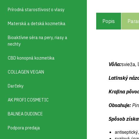
Prírodná starostlivosť o vlasy
Popis
Para
Materská a detská kozmetika
Bioaktívne séra na pery, riasy a
nechty
CBD konopná kozmetika
Vôňa:
svieža, 
COLLAGEN VEGAN
Latinský náz
Darčeky
Krajina pôvo
AK PROFI COSMETIC
Obsahuje:
Pin
BALNEA DUDINCE
Spôsob získa
Podpora predaja
antiseptický,
svalová úna