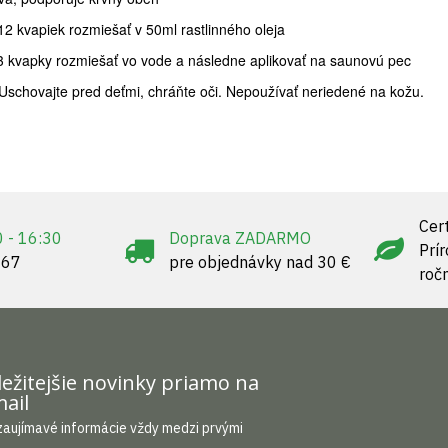
12 kvapiek rozmiešať v 50ml rastlinného oleja
3 kvapky rozmiešať vo vode a následne aplikovať na saunovú pec
Uschovajte pred deťmi, chráňte oči. Nepoužívať neriedené na kožu.
Cert
0 - 16:30
Doprava ZADARMO
Prí
967
pre objednávky nad 30 €
roč
ežitejšie novinky priamo na
ail
zaujímavé informácie vždy medzi prvými