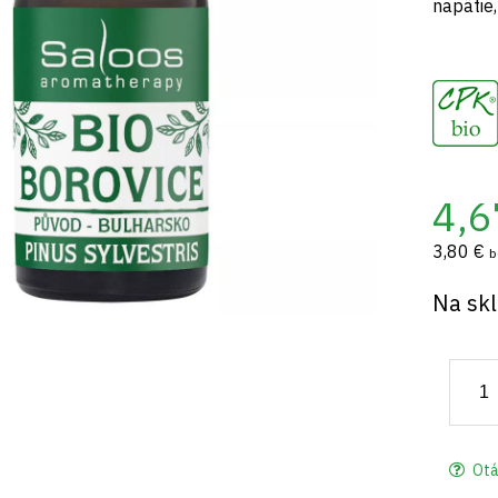
napätie,
4,6
3,80 €
b
Na sk
Otá