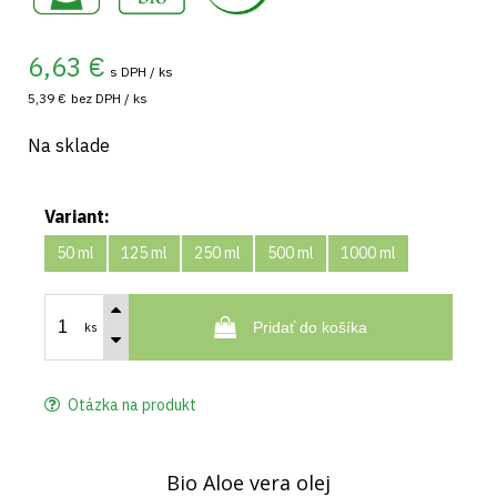
6,63
€
s DPH / ks
5,39 €
bez DPH / ks
Na sklade
Variant:
50 ml
125 ml
250 ml
500 ml
1000 ml
Pridať do košíka
ks
Otázka na produkt
Bio Aloe vera olej