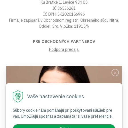
Ku Bratke 1, Levice 934 05
IČ:36536261
IČ DPH: SK2020156996
Firma je zapísaná v Obchodnom registri Okresného súdu Nitra,
Oddiel: Sro, Vložka: 11915/N
PRE OBCHODNÝCH PARTNEROV
Podpora predaja
VŠETKO O NÁKUPE
Obchodné podmienky
Platby a poštovné
Reklamačný poriadok
Vaše nastavenie cookies
Ochrana osobných údajov
Súbory cookies
Certifikáty
Súbory cookie nám pomáhajú pri poskytovaní služieb pre
vás. Umožňujú spoznať a zapamätať si vaše preferencie.
Jemnosť nesie jas
NAŠE SOCIÁLNE SIETE