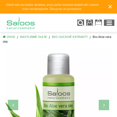
×
Záleží nám na kvalite výrobkov, preto počas horúcich letných dní v piatok
tovar neexpedujeme. Ďakujeme za pochopenie.
ÚVOD
RASTLINNÉ OLEJE
BIO OLEJOVÉ EXTRAKTY
Bio Aloe vera
olej