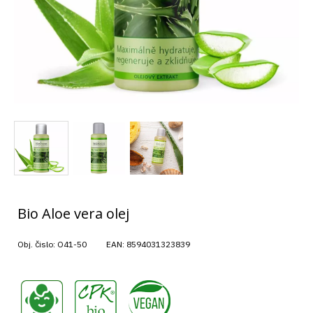
Bio Aloe vera olej
Obj. čislo:
O41-50
EAN:
8594031323839
,
,