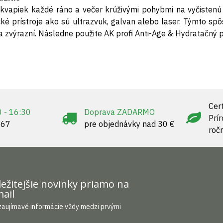
kvapiek každé ráno a večer krúživými pohybmi na vyčistenú 
é prístroje ako sú ultrazvuk, galvan alebo laser. Týmto spô
a zvýrazní. Následne použite AK profi Anti-Age & Hydratačný 
Cert
0 - 16:30
Doprava ZADARMO
Prí
967
pre objednávky nad 30 €
roč
ežitejšie novinky priamo na
ail
zaujímavé informácie vždy medzi prvými