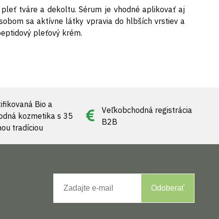
pleť tváre a dekoltu. Sérum je vhodné aplikovať aj
sobom sa aktívne látky vpravia do hlbších vrstiev a
peptidový pleťový krém.
ifikovaná Bio a
Veľkobchodná registrácia
rodná kozmetika s 35
B2B
nou tradíciou
Odoberať