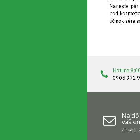
Naneste pár 
pod kozmetick
účinok séra s
Hotline 8:0
0905 971 
Najdôl
váš em
Získajte 