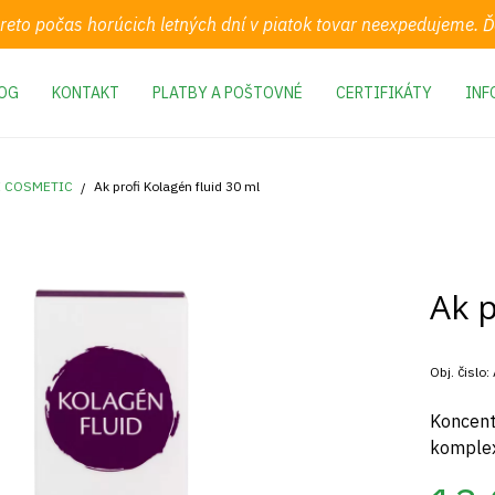
preto počas horúcich letných dní v piatok tovar neexpedujeme.
OG
KONTAKT
PLATBY A POŠTOVNÉ
CERTIFIKÁTY
INF
I COSMETIC
Ak profi Kolagén fluid 30 ml
Ak p
Obj. čislo:
Koncent
komplex