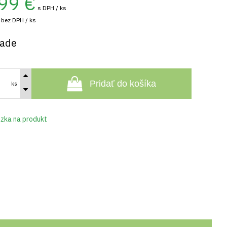
99
€
s DPH / ks
bez DPH / ks
lade
Pridať do košíka
ks
zka na produkt