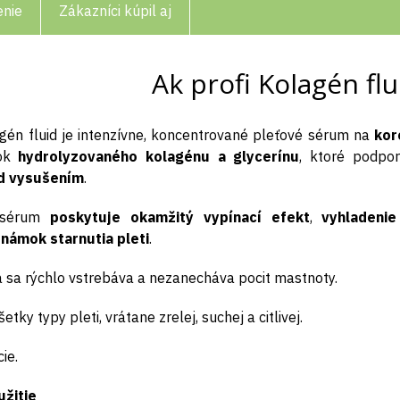
enie
Zákazníci kúpil aj
Ak profi Kolagén flu
agén fluid je intenzívne, koncentrované pleťové sérum na
kor
tok
hydrolyzovaného kolagénu a glycerínu
, ktoré podpor
d vysušením
.
 sérum
poskytuje okamžitý vypínací efekt
,
vyhladenie
námok starnutia pleti
.
a sa rýchlo vstrebáva a nezanecháva pocit mastnoty.
tky typy pleti, vrátane zrelej, suchej a citlivej.
ie.
užitie