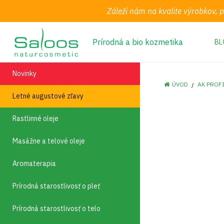
Záleží nám na kvalite výrobkov, 
Prírodná a bio kozmetika
BL
Novinky
ÚVOD
AK PROF
Letné augustové zľavy
Rastlinné oleje
Masážne a telové oleje
Aromaterapia
Prírodná starostlivosť o pleť
Prírodná starostlivosť o telo