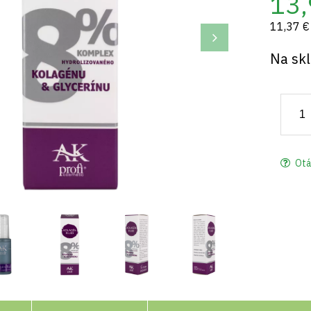
13,
11,37 €
Na sk
Otá