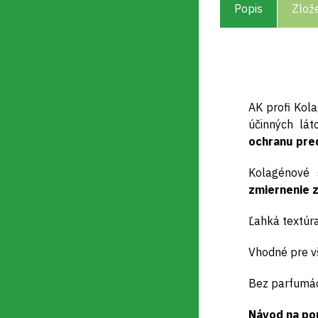
Popis
Zlož
AK profi Kol
účinných lá
ochranu pre
Kolagénové
zmiernenie z
Ľahká textúr
Vhodné pre vše
Bez parfumác
Návod na po