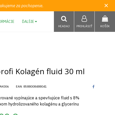
×
 Ďakujeme za pochopenie.
ORMÁCIE
ĎALŠIE
HĽADAJ
PRIHLÁSIŤ
KOŠÍK
rofi Kolagén fluid 30 ml
AK006
EAN:
8588008488041
rované vypínajúce a spevňujúce fluid s 8%
om hydrolizovaného kolagénu a glycerínu