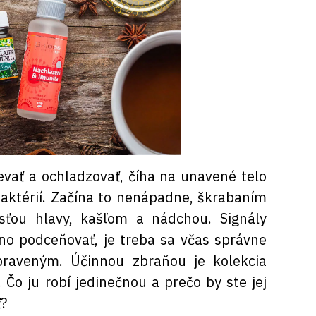
vať a ochladzovať, číha na unavené telo
baktérií. Začína to nenápadne, škrabaním
esťou hlavy, kašľom a nádchou. Signály
dno podceňovať, je treba sa včas správne
ipraveným. Účinnou zbraňou je kolekcia
Čo ju robí jedinečnou a prečo by ste jej
ť?