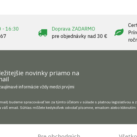
Cert
0 - 16:30
Doprava ZADARMO
Prí
967
pre objednávky nad 30 €
roč
ežitejšie novinky priamo na
ail
zaujímavé informácie vždy medzi prvými
mail) budeme spracovávať len za týmto účelom v súlade s platnou legislatívou a 
 váš email. Súhlas môžete kedykoľvek odvolať písomne, emailom alebo kliknutím 
Pre obchodných
Všetko