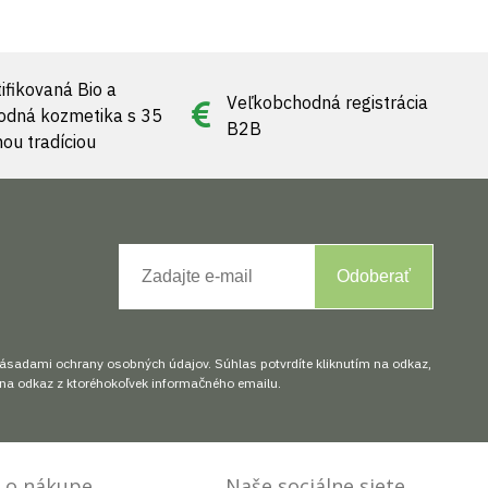
ifikovaná Bio a
Veľkobchodná registrácia
rodná kozmetika s 35
B2B
nou tradíciou
Odoberať
zásadami ochrany osobných údajov. Súhlas potvrdíte kliknutím na odkaz,
na odkaz z ktoréhokoľvek informačného emailu.
 o nákupe
Naše sociálne siete