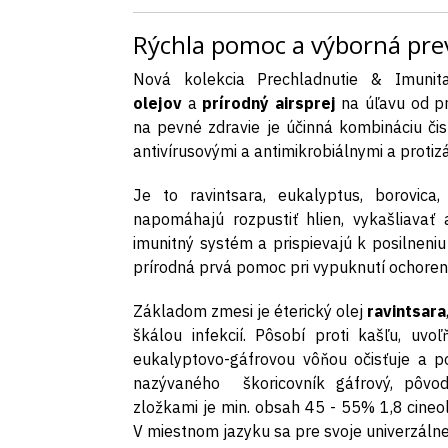
Rýchla pomoc a výborná pre
Nová kolekcia Prechladnutie & Imun
olejov
a
prírodný airsprej
na úľavu od pr
na pevné zdravie je účinná kombináciu čis
antivírusovými a antimikrobiálnymi a proti
Je to ravintsara, eukalyptus, borovica,
napomáhajú rozpustiť hlien, vykašliavať 
imunitný systém a prispievajú k posilneniu
prírodná prvá pomoc pri vypuknutí ochorenia
Základom zmesi je éterický olej
ravintsara
škálou infekcií. Pôsobí proti kašľu, uvo
eukalyptovo-gáfrovou vôňou očisťuje a po
nazývaného škoricovník gáfrový, pôv
zložkami je min. obsah 45 - 55% 1,8 cineo
V miestnom jazyku sa pre svoje univerzálne l