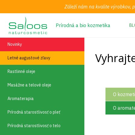
Záleží nám na kvalite výrobkov, 
Prírodná a bio kozmetika
BL
Novinky
Vyhrajt
Letné augustové zľavy
Rastlinné oleje
Masážne a telové oleje
O kozmet
Aromaterapia
O aromate
Prírodná starostlivosť o pleť
Prírodná starostlivosť o telo