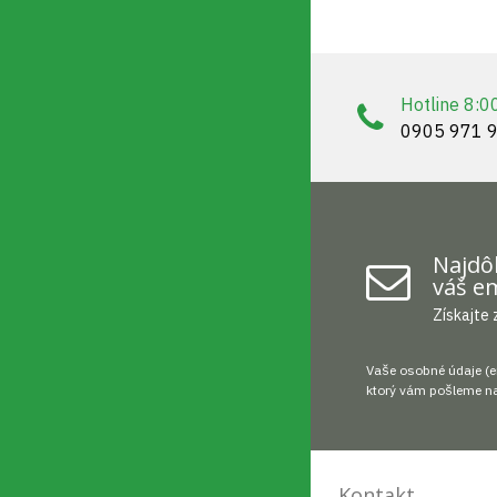
Hotline 8:0
0905 971 
Najdôl
váš em
Získajte 
Vaše osobné údaje (e
ktorý vám pošleme na
Kontakt