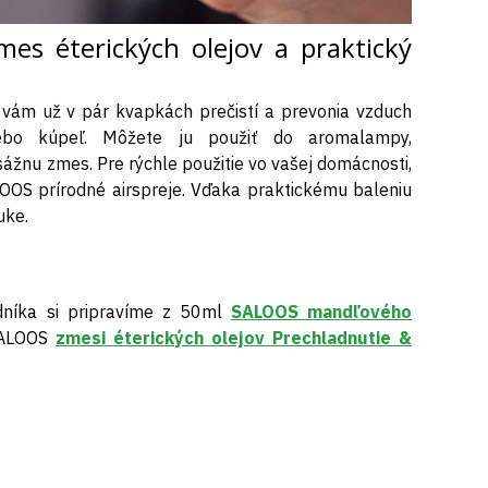
es éterických olejov a praktický
vám už v pár kvapkách prečistí a prevonia vzduch
alebo kúpeľ. Môžete ju použiť do aromalampy,
sážnu zmes. Pre rýchle použitie vo vašej domácnosti,
ALOOS prírodné airspreje. Vďaka praktickému baleniu
uke.
dníka si pripravíme z 50ml
SALOOS mandľového
SALOOS
zmesi éterických olejov Prechladnutie &