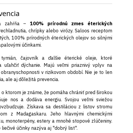
vencia
ita zahŕňa –
100% prírodnú zmes éterických
echladnutia, chrípky alebo virózy. Saloos receptom
tých, 100% prírodných éterických olejov so silnými
zápalovými účinkami.
 tymián, čajovník a ďalšie éterické oleje, ktoré
a uľahčiť dýchanie. Majú veľmi priaznivý vplyv na
 obranyschopnosti v rizikovom období. Nie je to len
, ale aj dôležitá prevencia.
, o ktorom je známe, že pomáha chrániť pred širokou
ľňuje nos a dodáva energiu. Svojou veľmi sviežou
vzbudzuje. Získava sa destiláciou z listov stromu
odom z Madagaskaru. Jeho hlavnými chemickými
lu, monoterpény, estery a mnohé stopové zlúčeniny.
iečivé účinky nazýva aj "dobrý list".