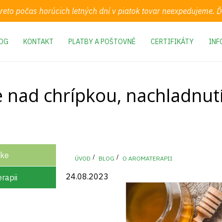
preto počas horúcich letných dní v piatok tovar neexpedujeme.
OG
KONTAKT
PLATBY A POŠTOVNÉ
CERTIFIKÁTY
INF
e nad chrípkou, nachladnu
ike
ÚVOD
BLOG
O AROMATERAPII
24.08.2023
rapii