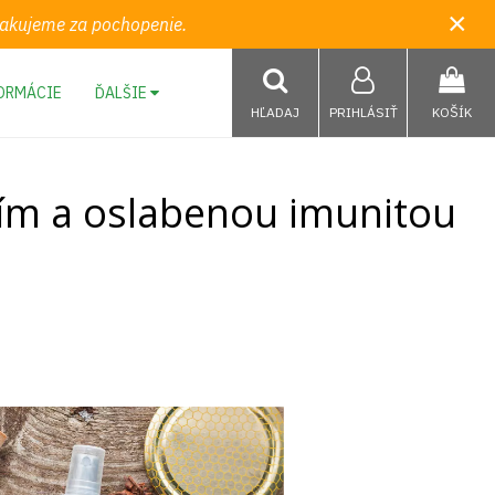
×
 Ďakujeme za pochopenie.
ORMÁCIE
ĎALŠIE
HĽADAJ
PRIHLÁSIŤ
KOŠÍK
tím a oslabenou imunitou