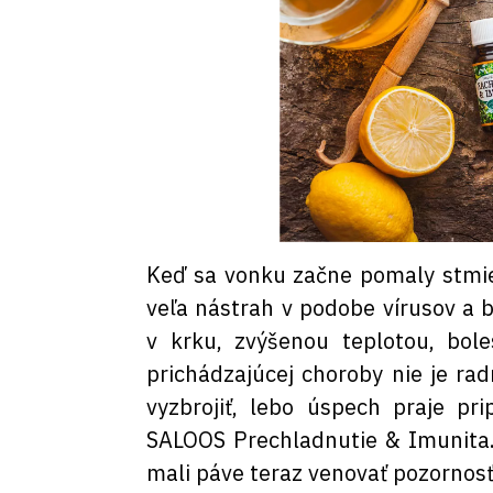
Keď sa vonku začne pomaly stmie
veľa nástrah v podobe vírusov a 
v krku, zvýšenou teplotou, bol
prichádzajúcej choroby nie je ra
vyzbrojiť, lebo úspech praje pr
SALOOS Prechladnutie & Imunita. 
mali páve teraz venovať pozornos