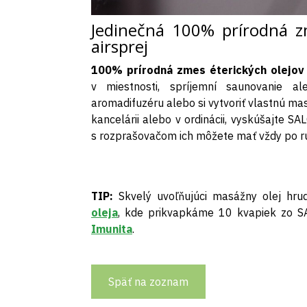
Jedinečná 100% prírodná zm
airsprej
100% prírodná zmes éterických olejov
v miestnosti, spríjemní saunovanie 
aromadifuzéru alebo si vytvoriť vlastnú ma
kancelárii alebo v ordinácii, vyskúšajte S
s rozprašovačom ich môžete mať vždy po r
TIP:
Skvelý uvoľňujúci masážny olej hru
oleja
, kde prikvapkáme 10 kvapiek zo 
Imunita
.
Späť na zoznam