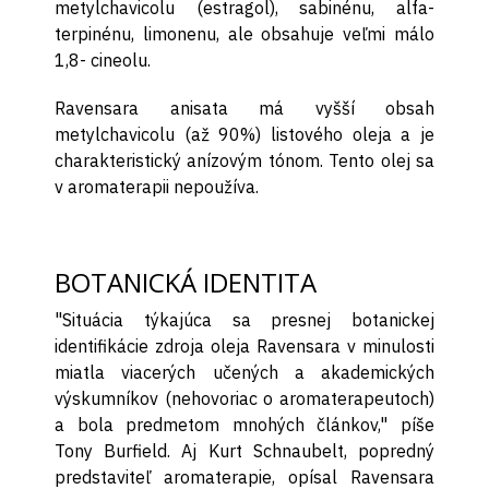
metylchavicolu (estragol), sabinénu, alfa-
terpinénu, limonenu, ale obsahuje veľmi málo
1,8- cineolu.
Ravensara anisata má vyšší obsah
metylchavicolu (až 90%) listového oleja a je
charakteristický anízovým tónom. Tento olej sa
v aromaterapii nepoužíva.
BOTANICKÁ IDENTITA
"Situácia týkajúca sa presnej botanickej
identifikácie zdroja oleja Ravensara v minulosti
miatla viacerých učených a akademických
výskumníkov (nehovoriac o aromaterapeutoch)
a bola predmetom mnohých článkov," píše
Tony Burfield. Aj Kurt Schnaubelt, popredný
predstaviteľ aromaterapie, opísal Ravensara