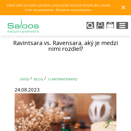
×
Záleží nám na kvalite výrobkov, preto počas horúcich letných dní v piatok
tovar neexpedujeme. Ďakujeme za pochopenie.
Ravintsara vs. Ravensara, aký je medzi
nimi rozdiel?
ÚVOD
BLOG
O AROMATERAPII
24.08.2023