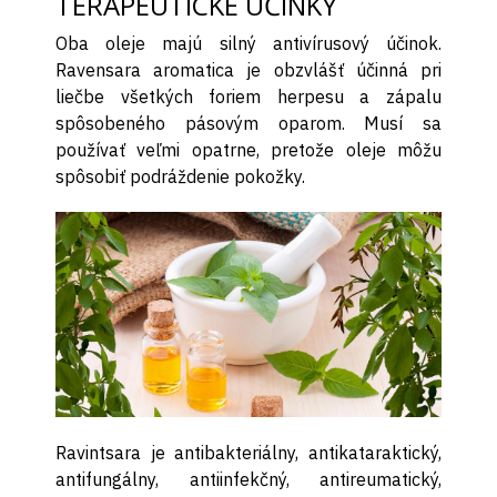
TERAPEUTICKÉ ÚČINKY
Oba oleje majú silný antivírusový účinok.
Ravensara aromatica je obzvlášť účinná pri
liečbe všetkých foriem herpesu a zápalu
spôsobeného pásovým oparom. Musí sa
používať veľmi opatrne, pretože oleje môžu
spôsobiť podráždenie pokožky.
Ravintsara je antibakteriálny, antikataraktický,
antifungálny, antiinfekčný, antireumatický,