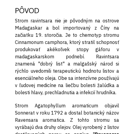
PÔVOD
Strom ravintsara nie je pôvodným na ostrove
Madagaskar a bol importovaný z Číny na
začiatku 19. storočia. Je to chemotyp stromu
Cinnamonum camphora, ktorý stratil schopnosť
produkovať akékoľvek stopy gáforu v
madagaskarskom podnebí. Ravintsara
znamená "dobrý list" a malgašský národ si
rýchlo uvedomili terapeutickú hodnotu listov a
esenciálneho oleja. Obe sa intenzívne používajú
v ľudovej medicíne na liečbu bolesti žalúdka a
bolesti hlavy, prechladnutia a infekcií hrudníka.
Strom Agatophyllum aromaticum objavil
Sonnerat v roku 1792 a dostal botanický názov
Ravensara aromatica. Z tohto stromu sa
vyrábajú dva druhy olejov. Olej vyrobený z listov