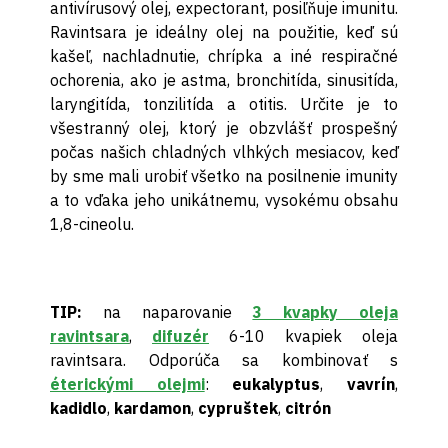
antivírusový olej, expectorant, posiľňuje imunitu.
Ravintsara je ideálny olej na použitie, keď sú
kašeľ, nachladnutie, chrípka a iné respiračné
ochorenia, ako je astma, bronchitída, sinusitída,
laryngitída, tonzilitída a otitis. Určite je to
všestranný olej, ktorý je obzvlášť prospešný
počas našich chladných vlhkých mesiacov, keď
by sme mali urobiť všetko na posilnenie imunity
a to vďaka jeho unikátnemu, vysokému obsahu
1,8-cineolu.
TIP:
na naparovanie
3 kvapky oleja
ravintsara
,
difuzér
6-10 kvapiek oleja
ravintsara. Odporúča sa kombinovať s
éterickými olejmi
:
eukalyptus
,
vavrín
,
kadidlo
,
kardamon
,
cypruštek
,
citrón