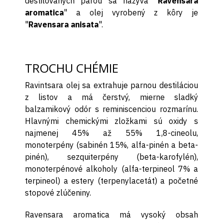
destilovaných parou sa nazýva "
Ravensara
aromatica
" a olej vyrobený z kôry je
"
Ravensara anisata
".
TROCHU CHÉMIE
Ravintsara olej sa extrahuje parnou destiláciou
z listov a má čerstvý, mierne sladký
balzamikový odór s reminiscenciou rozmarínu.
Hlavnými chemickými zložkami sú oxidy s
najmenej 45% až 55% 1,8-cineolu,
monoterpény (sabinén 15%, alfa-pinén a beta-
pinén), sezquiterpény (beta-karofylén),
monoterpénové alkoholy (alfa-terpineol 7% a
terpineol) a estery (terpenylacetát) a početné
stopové zlúčeniny.
Ravensara aromatica má vysoký obsah