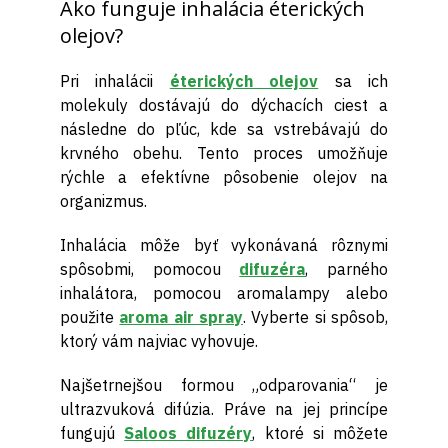
Ako funguje inhalácia éterických
olejov?
Pri inhalácii
éterických olejov
sa ich
molekuly dostávajú do dýchacích ciest a
následne do pľúc, kde sa vstrebávajú do
krvného obehu. Tento proces umožňuje
rýchle a efektívne pôsobenie olejov na
organizmus.
Inhalácia môže byť vykonávaná rôznymi
spôsobmi, pomocou
difuzéra
, parného
inhalátora, pomocou aromalampy alebo
použite
aroma air spray
. Vyberte si spôsob,
ktorý vám najviac vyhovuje.
Najšetrnejšou formou „odparovania“ je
ultrazvuková difúzia. Práve na jej princípe
fungujú
Saloos difuzéry
, ktoré si môžete