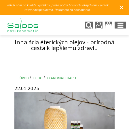
×
Záleží nám na kvalite výrobkov, preto počas horúcich letných dní v piatok
tovar neexpedujeme. Ďakujeme za pochopenie.
Inhalácia éterických olejov - prírodná
cesta k lepšiemu zdraviu
ÚVOD
BLOG
O AROMATERAPII
22.01.2025