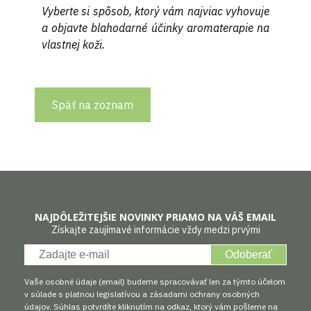
Vyberte si spôsob, ktorý vám najviac vyhovuje
a objavte blahodarné účinky aromaterapie na
vlastnej koži.
Späť na zoznam
NAJDÔLEŽITEJŠIE NOVINKY PRIAMO NA VÁŠ EMAIL
Získajte zaujímavé informácie vždy medzi prvými
Odoberať
Vaše osobné údaje (email) budeme spracovávať len za týmto účelom
v súlade s platnou legislatívou a zásadami ochrany osobných
údajov. Súhlas potvrdíte kliknutím na odkaz, ktorý vám pošleme na