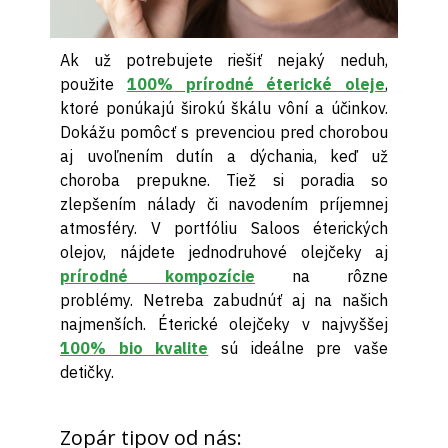
Ak už potrebujete riešiť nejaký neduh,
použite
100% prírodné éterické oleje
,
ktoré ponúkajú širokú škálu vôní a účinkov.
Dokážu pomôcť s prevenciou pred chorobou
aj uvoľnením dutín a dýchania, keď už
choroba prepukne. Tiež si poradia so
zlepšením nálady či navodením príjemnej
atmosféry. V portfóliu Saloos éterických
olejov, nájdete jednodruhové olejčeky aj
prírodné kompozície
na rôzne
problémy. Netreba zabudnúť aj na našich
najmenších. Éterické olejčeky v najvyššej
100% bio kvalite
sú ideálne pre vaše
detičky.
Zopár tipov od nás: