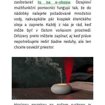
zaobstarať
tu na e-shope
. Dizajnoví
multifunkční pomocníci fungujú tak, že do
nádobky nalejete požadované množstvo
vody, nakvapkáte pár kvapiek éterického
oleja a zapnete. Každý z nás je rád, keď
môže byť v čistom voňavom prostredí.
Difúzery preto môžete zapínať, aj keď práve
nepotrebujete riešiť žiadne neduhy, ale len
chcete osviežiť priestor.
Horúcou novinkou na našom e-shope je