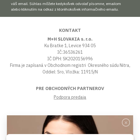
váš email. Súhlas môžete kedykoľvek odvolať písomne, emailom
alebo kliknutím na odkaz z ktoréhokoľvek informačného emailu.
KONTAKT
M+H SLOVAKIA s. r.o.
Ku Bratke 1, Levice 934 05
IČ:36536261
IČ DPH: SK2020156996
Firma je zapísaná v Obchodnom registri Okresného súdu Nitra,
Oddiel: Sro, Vložka: 11915/N
PRE OBCHODNÝCH PARTNEROV
Podpora predaja
VŠETKO O NÁKUPE
Obchodné podmienky
Platby a poštovné